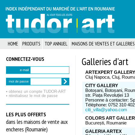
HOME
PRODUITS
TOP ANNUEL
MAISONS DE VENTES ET GALLERIES
CONNECTEZ‑VOUS
Galleries d'art
e-mail
ARTEXPERT GALLER
Cluj Napoca, Cluj, Roum
mot de passe
CITY GALLERY
Botoșani, Botoșani, Rou
• obtenez un compte TUDOR‑ART
str. Piața Revoluției 13
• réinitialisez le mot de passe
Personne à contacter: Sp
Téléphone: 0752 310 402
citi_villa@yahoo.com
LES PLUS OFFERTS
COLORS ART GALLER
dans les maisons de vente aux
București, Roumanie
encheres (Roumanie)
GALERIA ARTEX