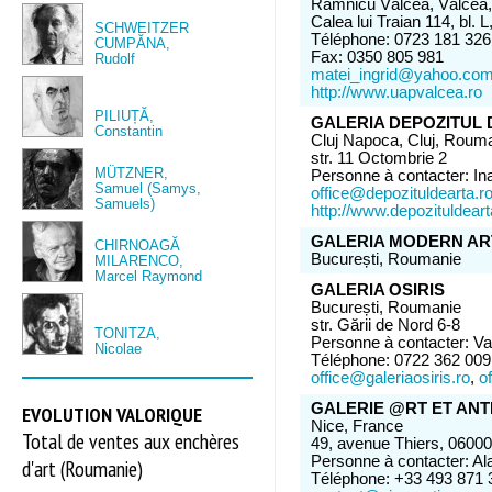
Râmnicu Vâlcea, Vâlcea
Calea lui Traian 114, bl. L
SCHWEITZER
Téléphone: 0723 181 326
CUMPĂNA,
Fax: 0350 805 981
Rudolf
matei_ingrid@yahoo.co
http://www.uapvalcea.ro
PILIUȚĂ,
GALERIA DEPOZITUL 
Constantin
Cluj Napoca, Cluj, Roum
str. 11 Octombrie 2
MÜTZNER,
Personne à contacter: I
Samuel (Samys,
office@depozituldearta.r
Samuels)
http://www.depozituldeart
GALERIA MODERN AR
CHIRNOAGĂ
București, Roumanie
MILARENCO,
Marcel Raymond
GALERIA OSIRIS
București, Roumanie
str. Gării de Nord 6-8
TONITZA,
Personne à contacter: Va
Nicolae
Téléphone: 0722 362 009
office@galeriaosiris.ro
,
o
GALERIE @RT ET ANT
EVOLUTION VALORIQUE
Nice, France
Total de ventes aux enchères
49, avenue Thiers, 06000
Personne à contacter: Al
d'art (Roumanie)
Téléphone: +33 493 871 