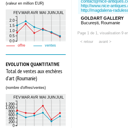
contact@nice-antiques.
(valeur en million EUR)
http://www.nice-antiques
http://magdalena-radule
FEV
MAR
AVR
MAI
JUIN
JUIL
GOLDART GALLERY
2.0
București, Roumanie
1.5
1.0
Page 1 de 1, visualisation 9 e
0.5
0.0
< retour
avant >
offre
ventes
EVOLUTION QUANTITATIVE
Total de ventes aux enchères
d'art (Roumanie)
(nombre d'offres/ventes)
FEV
MAR
AVR
MAI
JUIN
JUIL
1,200
1,000
800
600
400
200
0