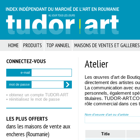
HOME
PRODUITS
TOP ANNUEL
MAISONS DE VENTES ET GALLERIES
CONNECTEZ‑VOUS
Atelier
e-mail
Les œuvres d’art de Bouti
directement des artistes ou 
mot de passe
La communication avec eux 
personnels, également spéc
• obtenez un compte TUDOR‑ART
titulaires. TUDOR-ART.COM 
• réinitialisez le mot de passe
rôle commercial dans ces t
Nom d'oeuvre d'art ou d'artiste
LES PLUS OFFERTS
dans les maisons de vente aux
encheres (Roumanie)
Title