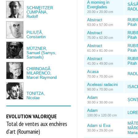
A morning in
SĂS
Everglades
SCHWEITZER
RADU,
CUMPĂNA,
20.00 x 20.00 cm
Rudolf
Abstract
RUBI
Pitah 
63.00 x 57.00 cm
PILIUȚĂ,
Abstract
RUBI
Constantin
Pitah 
75.00 x 62.00 cm
Abstract
RUBI
MÜTZNER,
Pitah 
61.00 x 81.00 cm
Samuel (Samys,
Samuels)
Abstract
RUBI
Pitah 
41.00 x 49.00 cm
CHIRNOAGĂ
Acasa
MILARENCO,
RADU
70.00 x 70.00 cm
Marcel Raymond
Aceleasi radacini
ISACH
90.00 x 70.00 cm
TONITZA,
Adam
Nicolae
ȘONȚ
30.00 x 30.00 cm
Adam
LORE
EVOLUTION VALORIQUE
100.00 x 120.00 cm
Total de ventes aux enchères
MĂT
Adam si Eva
MĂRG
d'art (Roumanie)
30.00 x 29.00 cm
Maria