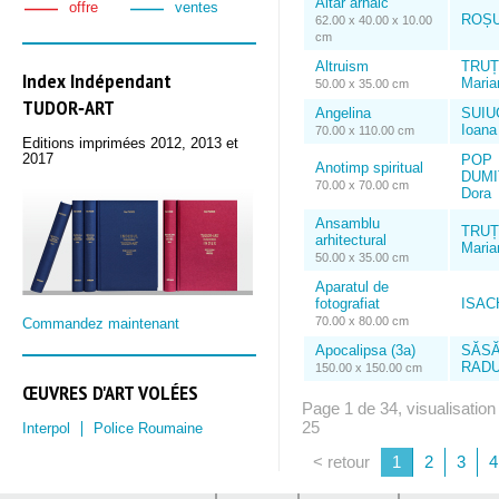
Altar arhaic
offre
ventes
ROȘU,
62.00 x 40.00 x 10.00
cm
Altruism
TRUȚ
Index Indépendant
Maria
50.00 x 35.00 cm
TUDOR‑ART
Angelina
SUIU
Ioana
70.00 x 110.00 cm
Editions imprimées 2012, 2013 et
2017
POP
Anotimp spiritual
DUMI
70.00 x 70.00 cm
Dora
Ansamblu
TRUȚ
arhitectural
Maria
50.00 x 35.00 cm
Aparatul de
fotografiat
ISACH
70.00 x 80.00 cm
Commandez maintenant
Apocalipsa (3a)
SĂS
RADU,
150.00 x 150.00 cm
ŒUVRES D'ART VOLÉES
Page 1 de 34, visualisation
25
Interpol
Police Roumaine
< retour
1
2
3
4