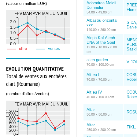
Adormirea Maicii
(valeur en million EUR)
PREDA
Domnului
Flore
54.00 x 49.00 cm
FEV
MAR
AVR
MAI
JUIN
JUIL
Albastru orizontal
2.0
SIDA,
xxx
Danie
1.5
140.00 x 260.00 cm
1.0
Aleph Kaf Aleph -
0.5
MEN
DNA of the Soul
0.0
PERC
12.00 x 18.00 x 8.00
offre
ventes
Saski
cm
alien garden
VIJOL
70.00 x 100.00 cm
EVOLUTION QUANTITATIVE
Total de ventes aux enchères
Alt eu II
COBUZ
Rober
70.00 x 70.00 cm
d'art (Roumanie)
Alt eu IV
COBUZ
(nombre d'offres/ventes)
Rober
40.00 x 100.00 cm
FEV
MAR
AVR
MAI
JUIN
JUIL
Altar
1,200
ROȘU,
50.00 x 50.00 cm
1,000
800
600
Altar
400
FIKL,
250.00 x 200.00 cm
200
0