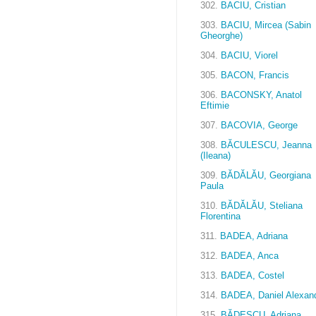
302.
BACIU, Cristian
303.
BACIU, Mircea (Sabin
Gheorghe)
304.
BACIU, Viorel
305.
BACON, Francis
306.
BACONSKY, Anatol
Eftimie
307.
BACOVIA, George
308.
BĂCULESCU, Jeanna
(Ileana)
309.
BĂDĂLĂU, Georgiana
Paula
310.
BĂDĂLĂU, Steliana
Florentina
311.
BADEA, Adriana
312.
BADEA, Anca
313.
BADEA, Costel
314.
BADEA, Daniel Alexan
315.
BĂDESCU, Adriana