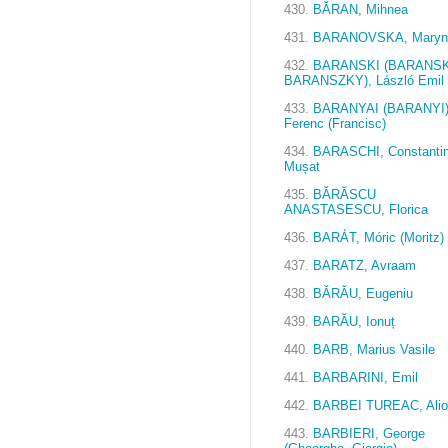
430.
BĂRAN, Mihnea
431.
BARANOVSKA, Maryn
432.
BARANSKI (BARANSK
BARANSZKY), László Emil
433.
BARANYAI (BARANYI)
Ferenc (Francisc)
434.
BARASCHI, Constanti
Mușat
435.
BĂRĂSCU
ANASTASESCU, Florica
436.
BARÁT, Móric (Moritz)
437.
BARATZ, Avraam
438.
BĂRĂU, Eugeniu
439.
BARĂU, Ionuț
440.
BARB, Marius Vasile
441.
BARBARINI, Emil
442.
BARBEI TUREAC, Alio
443.
BARBIERI, George