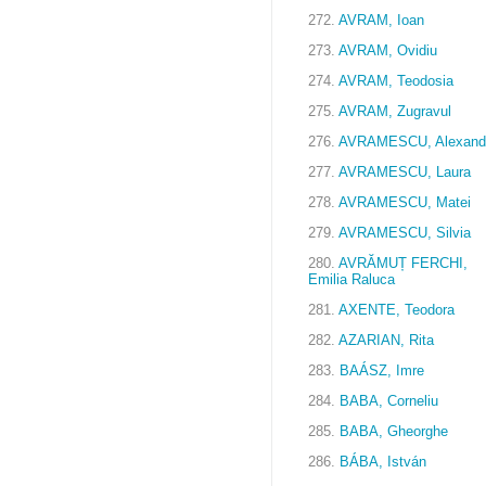
272.
AVRAM, Ioan
273.
AVRAM, Ovidiu
274.
AVRAM, Teodosia
275.
AVRAM, Zugravul
276.
AVRAMESCU, Alexand
277.
AVRAMESCU, Laura
278.
AVRAMESCU, Matei
279.
AVRAMESCU, Silvia
280.
AVRĂMUȚ FERCHI,
Emilia Raluca
281.
AXENTE, Teodora
282.
AZARIAN, Rita
283.
BAÁSZ, Imre
284.
BABA, Corneliu
285.
BABA, Gheorghe
286.
BÁBA, István