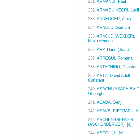
231.
ARMANDI, Paul
232.
ARMAȘU NEGRI, Lucil
233.
ARNEGGER, Alois
234.
ARNOLD, Gerhard
235.
ARNOLD (WEXLER),
Max (Mendel)
236.
ARP, Hans (Jean)
237.
ARREGUI, Romana
238.
ARTACHINO, Constant
239.
ARTZ, David Adolf
Constant
240.
ASACHI (ASACHIEVICI
Gheorghe
241.
ASADA, Benji
242.
ASAVEI PIETRARU, A
243.
ASCHENBRENNER
(ASCHENBERGER), [s]
244.
ASCOLI, L. [s]