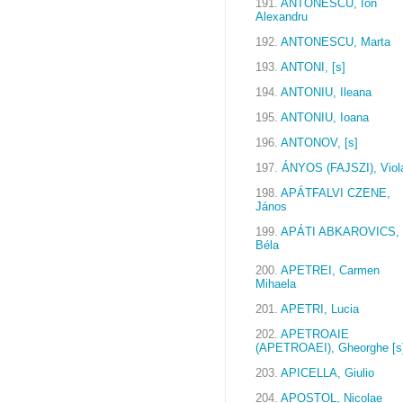
191.
ANTONESCU, Ion
Alexandru
192.
ANTONESCU, Marta
193.
ANTONI, [s]
194.
ANTONIU, Ileana
195.
ANTONIU, Ioana
196.
ANTONOV, [s]
197.
ÁNYOS (FAJSZI), Viol
198.
APÁTFALVI CZENE,
János
199.
APÁTI ABKAROVICS,
Béla
200.
APETREI, Carmen
Mihaela
201.
APETRI, Lucia
202.
APETROAIE
(APETROAEI), Gheorghe [s
203.
APICELLA, Giulio
204.
APOSTOL, Nicolae