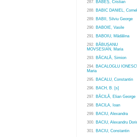
287.
BABEȘ, Cristian
288.
BABIC DANIEL, Cornel
289.
BABII, Silviu George
290.
BABOIE, Vasile
291.
BABOIU, Mădălina
292.
BĂBUȘANU
MOVSESIAN, Maria
293.
BĂCALĂ, Simion
294.
BACALOGLU IONESC
Maria
295.
BACALU, Constantin
296.
BACH, B. [s]
297.
BĂCILĂ, Elian George
298.
BACILA, Ioan
299.
BACIU, Alexandra
300.
BACIU, Alexandru Dori
301.
BACIU, Constantin