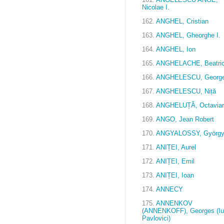
Nicolae I.
162.
ANGHEL, Cristian
163.
ANGHEL, Gheorghe I.
164.
ANGHEL, Ion
165.
ANGHELACHE, Beatri
166.
ANGHELESCU, Georg
167.
ANGHELESCU, Niță
168.
ANGHELUȚĂ, Octavia
169.
ANGO, Jean Robert
170.
ANGYALOSSY, Györg
171.
ANIȚEI, Aurel
172.
ANIȚEI, Emil
173.
ANIȚEI, Ioan
174.
ANNECY
175.
ANNENKOV
(ANNENKOFF), Georges (Iu
Pavlovici)