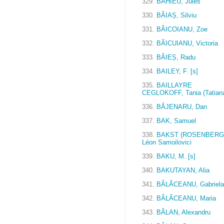
329.
BAHIEU, Jules
330.
BĂIAȘ, Silviu
331.
BĂICOIANU, Zoe
332.
BĂICUIANU, Victoria
333.
BĂIEȘ, Radu
334.
BAILEY, F. [s]
335.
BAILLAYRE
CEGLOKOFF, Tania (Tatian
336.
BĂJENARU, Dan
337.
BAK, Samuel
338.
BAKST (ROSENBERG
Léon Samoilovici
339.
BAKU, M. [s]
340.
BAKUTAYAN, Alia
341.
BĂLĂCEANU, Gabriela
342.
BĂLĂCEANU, Maria
343.
BĂLAN, Alexandru