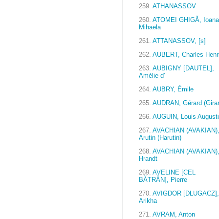
259.
ATHANASSOV
260.
ATOMEI GHIGĂ, Ioana
Mihaela
261.
ATTANASSOV, [s]
262.
AUBERT, Charles Henr
263.
AUBIGNY [DAUTEL],
Amélie d'
264.
AUBRY, Émile
265.
AUDRAN, Gérard (Girar
266.
AUGUIN, Louis August
267.
AVACHIAN (AVAKIAN)
Arutin (Harutin)
268.
AVACHIAN (AVAKIAN)
Hrandt
269.
AVELINE [CEL
BĂTRÂN], Pierre
270.
AVIGDOR [DLUGACZ],
Arikha
271.
AVRAM, Anton