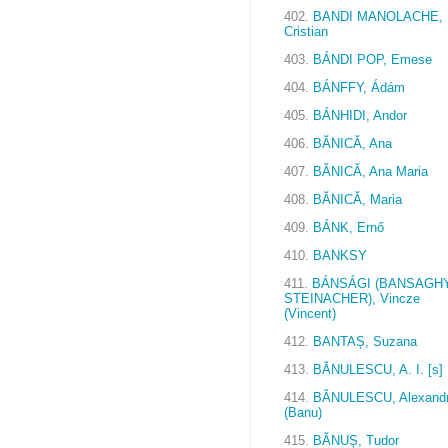
402.
BANDI MANOLACHE,
Cristian
403.
BÁNDI POP, Emese
404.
BÁNFFY, Ádám
405.
BÁNHIDI, Andor
406.
BĂNICĂ, Ana
407.
BĂNICĂ, Ana Maria
408.
BĂNICĂ, Maria
409.
BÁNK, Ernő
410.
BANKSY
411.
BÁNSÁGI (BANSAGHY
STEINACHER), Vincze
(Vincent)
412.
BANTAȘ, Suzana
413.
BĂNULESCU, A. I. [s]
414.
BĂNULESCU, Alexand
(Banu)
415.
BĂNUȘ, Tudor