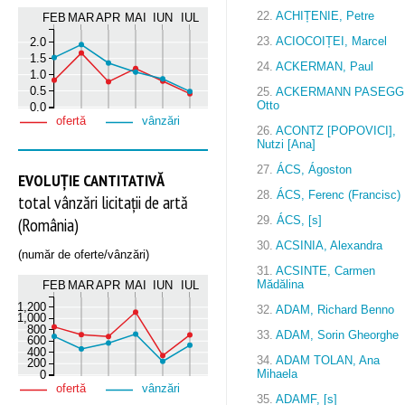
22.
ACHIȚENIE, Petre
FEB
MAR
APR
MAI
IUN
IUL
23.
ACIOCOIȚEI, Marcel
2.0
1.5
24.
ACKERMAN, Paul
1.0
0.5
25.
ACKERMANN PASEGG
Otto
0.0
ofertă
vânzări
26.
ACONTZ [POPOVICI],
Nutzi [Ana]
27.
ÁCS, Ágoston
EVOLUȚIE CANTITATIVĂ
28.
ÁCS, Ferenc (Francisc)
total vânzări licitații de artă
29.
ÁCS, [s]
(România)
30.
ACSINIA, Alexandra
(număr de oferte/vânzări)
31.
ACSINTE, Carmen
Mădălina
FEB
MAR
APR
MAI
IUN
IUL
1,200
32.
ADAM, Richard Benno
1,000
800
33.
ADAM, Sorin Gheorghe
600
400
34.
ADAM TOLAN, Ana
200
Mihaela
0
ofertă
vânzări
35.
ADAMF, [s]