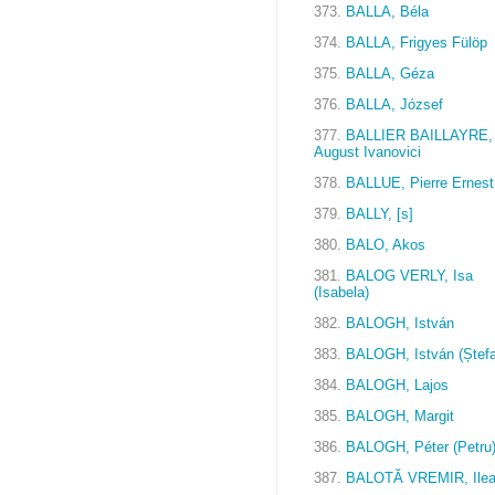
373.
BALLA, Béla
374.
BALLA, Frigyes Fülöp
375.
BALLA, Géza
376.
BALLA, József
377.
BALLIER BAILLAYRE,
August Ivanovici
378.
BALLUE, Pierre Ernest
379.
BALLY, [s]
380.
BALO, Akos
381.
BALOG VERLY, Isa
(Isabela)
382.
BALOGH, István
383.
BALOGH, István (Ștef
384.
BALOGH, Lajos
385.
BALOGH, Margit
386.
BALOGH, Péter (Petru
387.
BALOTĂ VREMIR, Ile