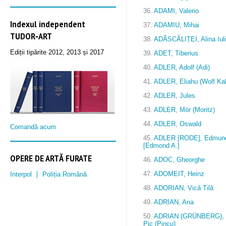
36.
ADAMI, Valerio
Indexul independent
37.
ADAMIU, Mihai
TUDOR‑ART
38.
ADĂSCĂLIȚEI, Alina Iul
Ediții tipărite 2012, 2013 și 2017
39.
ADET, Tiberius
40.
ADLER, Adolf (Adi)
41.
ADLER, Eliahu (Wolf Ka
42.
ADLER, Jules
43.
ADLER, Mór (Moritz)
44.
ADLER, Oswald
Comandă acum
45.
ADLER [RODE], Edmun
[Edmond A.]
OPERE DE ARTĂ FURATE
46.
ADOC, Gheorghe
47.
ADOMEIT, Heinz
Interpol
Poliția Română
48.
ADORIAN, Vică Tilă
49.
ADRIAN, Ana
50.
ADRIAN (GRÜNBERG),
Pic (Pincu)