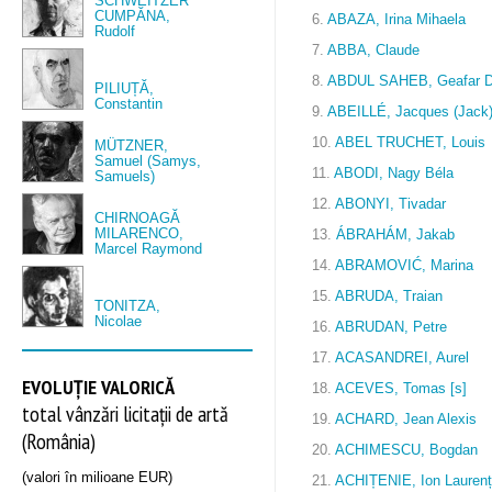
SCHWEITZER
CUMPĂNA,
6.
ABAZA, Irina Mihaela
Rudolf
7.
ABBA, Claude
8.
ABDUL SAHEB, Geafar D
PILIUȚĂ,
Constantin
9.
ABEILLÉ, Jacques (Jack
10.
ABEL TRUCHET, Louis
MÜTZNER,
Samuel (Samys,
11.
ABODI, Nagy Béla
Samuels)
12.
ABONYI, Tivadar
CHIRNOAGĂ
MILARENCO,
13.
ÁBRAHÁM, Jakab
Marcel Raymond
14.
ABRAMOVIĆ, Marina
15.
ABRUDA, Traian
TONITZA,
Nicolae
16.
ABRUDAN, Petre
17.
ACASANDREI, Aurel
EVOLUȚIE VALORICĂ
18.
ACEVES, Tomas [s]
total vânzări licitații de artă
19.
ACHARD, Jean Alexis
(România)
20.
ACHIMESCU, Bogdan
(valori în milioane EUR)
21.
ACHIȚENIE, Ion Laurenț