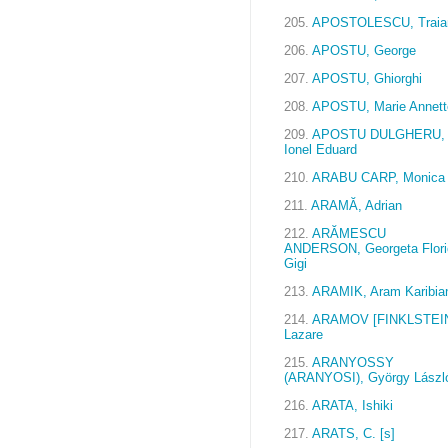
205.
APOSTOLESCU, Traia
206.
APOSTU, George
207.
APOSTU, Ghiorghi
208.
APOSTU, Marie Annett
209.
APOSTU DULGHERU,
Ionel Eduard
210.
ARABU CARP, Monica
211.
ARAMĂ, Adrian
212.
ARĂMESCU
ANDERSON, Georgeta Flori
Gigi
213.
ARAMIK, Aram Karibia
214.
ARAMOV [FINKLSTEIN
Lazare
215.
ARANYOSSY
(ARANYOSI), György Lászl
216.
ARATA, Ishiki
217.
ARATS, C. [s]