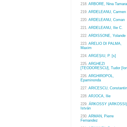
218.
ARBORE, Nina Tamara
219.
ARDELEANU, Carmen
220.
ARDELEANU, Coman
221.
ARDELEANU, Ilie C.
222.
ARDISSONE, Yolande
223.
ARELIO DI PALMA,
Maxim
224.
ARGEȘIU, P. [s]
225.
ARGHEZI
[TEODORESCU], Tudor [Ion
226.
ARGHIROPOL,
Epaminonda
227.
ARICESCU, Constanti
228.
ARJOCA, Ilie
229.
ÁRKOSSY (ARKOSSI)
István
230.
ARMAN, Pierre
Fernandez