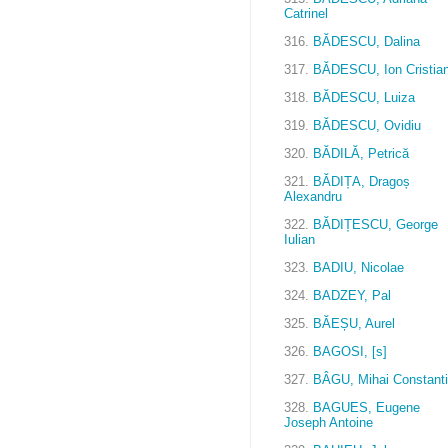
Catrinel
316.
BĂDESCU, Dalina
317.
BĂDESCU, Ion Cristia
318.
BĂDESCU, Luiza
319.
BĂDESCU, Ovidiu
320.
BĂDILĂ, Petrică
321.
BĂDIȚA, Dragoș
Alexandru
322.
BĂDIȚESCU, George
Iulian
323.
BADIU, Nicolae
324.
BADZEY, Pal
325.
BĂEȘU, Aurel
326.
BAGOSI, [s]
327.
BÂGU, Mihai Constant
328.
BAGUES, Eugene
Joseph Antoine