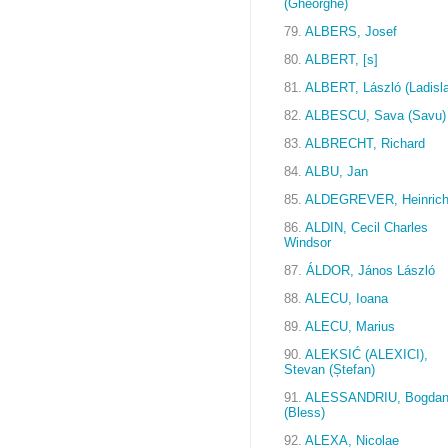
(Gheorghe)
79.
ALBERS, Josef
80.
ALBERT, [s]
81.
ALBERT, László (Ladisl
82.
ALBESCU, Sava (Savu)
83.
ALBRECHT, Richard
84.
ALBU, Jan
85.
ALDEGREVER, Heinric
86.
ALDIN, Cecil Charles
Windsor
87.
ÁLDOR, János László
88.
ALECU, Ioana
89.
ALECU, Marius
90.
ALEKSIĆ (ALEXICI),
Stevan (Ștefan)
91.
ALESSANDRIU, Bogda
(Bless)
92.
ALEXA, Nicolae