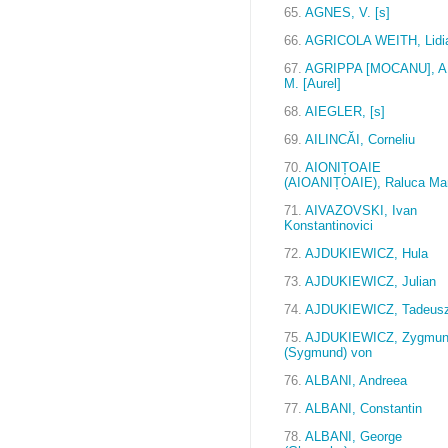
65.
AGNES, V. [s]
66.
AGRICOLA WEITH, Lidi
67.
AGRIPPA [MOCANU], A
M. [Aurel]
68.
AIEGLER, [s]
69.
AILINCĂI, Corneliu
70.
AIONIȚOAIE
(AIOANIȚOAIE), Raluca Mar
71.
AIVAZOVSKI, Ivan
Konstantinovici
72.
AJDUKIEWICZ, Hula
73.
AJDUKIEWICZ, Julian
74.
AJDUKIEWICZ, Tadeus
75.
AJDUKIEWICZ, Zygmun
(Sygmund) von
76.
ALBANI, Andreea
77.
ALBANI, Constantin
78.
ALBANI, George