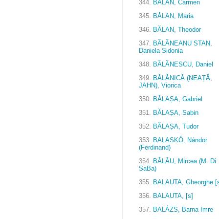
344.
BĂLAN, Carmen
345.
BĂLAN, Maria
346.
BĂLAN, Theodor
347.
BĂLĂNEANU STAN,
Daniela Sidonia
348.
BĂLĂNESCU, Daniel
349.
BĂLĂNICĂ (NEAȚĂ,
JAHN), Viorica
350.
BĂLAȘA, Gabriel
351.
BĂLAȘA, Sabin
352.
BĂLAȘA, Tudor
353.
BALASKÓ, Nándor
(Ferdinand)
354.
BĂLĂU, Mircea (M. Di
SaBa)
355.
BALAUTA, Gheorghe [
356.
BALAUTA, [s]
357.
BALÁZS, Barna Imre