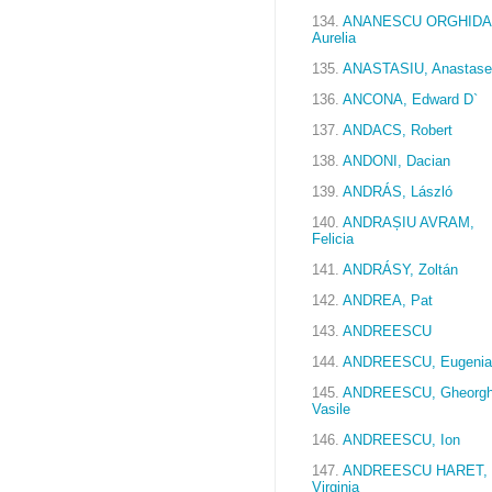
134.
ANANESCU ORGHIDA
Aurelia
135.
ANASTASIU, Anastase
136.
ANCONA, Edward D`
137.
ANDACS, Robert
138.
ANDONI, Dacian
139.
ANDRÁS, László
140.
ANDRAȘIU AVRAM,
Felicia
141.
ANDRÁSY, Zoltán
142.
ANDREA, Pat
143.
ANDREESCU
144.
ANDREESCU, Eugenia
145.
ANDREESCU, Gheorg
Vasile
146.
ANDREESCU, Ion
147.
ANDREESCU HARET,
Virginia