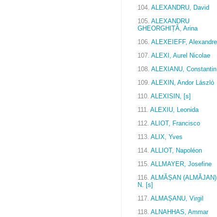
104.
ALEXANDRU, David
105.
ALEXANDRU
GHEORGHIȚĂ, Arina
106.
ALEXEIEFF, Alexandre
107.
ALEXI, Aurel Nicolae
108.
ALEXIANU, Constantin
109.
ALEXIN, Andor László
110.
ALEXISIN, [s]
111.
ALEXIU, Leonida
112.
ALIOT, Francisco
113.
ALIX, Yves
114.
ALLIOT, Napoléon
115.
ALLMAYER, Josefine
116.
ALMĂȘAN (ALMĂJAN)
N. [s]
117.
ALMAȘANU, Virgil
118.
ALNAHHAS, Ammar