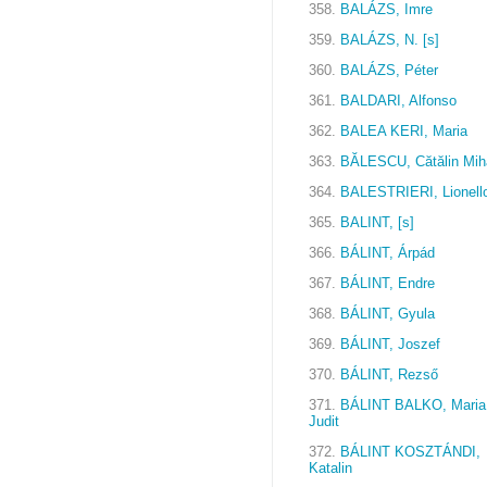
358.
BALÁZS, Imre
359.
BALÁZS, N. [s]
360.
BALÁZS, Péter
361.
BALDARI, Alfonso
362.
BALEA KERI, Maria
363.
BĂLESCU, Cătălin Mih
364.
BALESTRIERI, Lionell
365.
BALINT, [s]
366.
BÁLINT, Árpád
367.
BÁLINT, Endre
368.
BÁLINT, Gyula
369.
BÁLINT, Joszef
370.
BÁLINT, Rezső
371.
BÁLINT BALKO, Maria
Judit
372.
BÁLINT KOSZTÁNDI,
Katalin