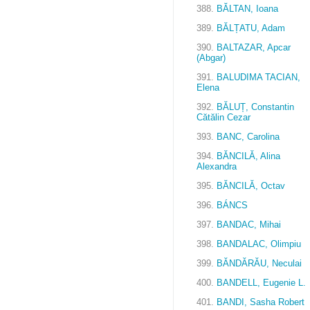
388.
BĂLTAN, Ioana
389.
BĂLȚATU, Adam
390.
BALTAZAR, Apcar
(Abgar)
391.
BALUDIMA TACIAN,
Elena
392.
BĂLUȚ, Constantin
Cătălin Cezar
393.
BANC, Carolina
394.
BĂNCILĂ, Alina
Alexandra
395.
BĂNCILĂ, Octav
396.
BÁNCS
397.
BANDAC, Mihai
398.
BANDALAC, Olimpiu
399.
BĂNDĂRĂU, Neculai
400.
BANDELL, Eugenie L.
401.
BANDI, Sasha Robert