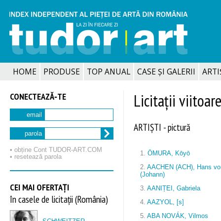
HOME
PRODUSE
TOP ANUAL
CASE ȘI GALERII
ARTIȘ
CONECTEAZĂ‑TE
Licitații viitoar
email
ARTIȘTI - pictură
parola
• obține Cont TUDOR‑ART.COM
1.
ŌMURA, Kōyō
• resetează parola
2.
AACHEN (ACH), Hans vo
(Johann)
CEI MAI OFERTAȚI
3.
AANIȚEI, Gabriela
în casele de licitații (România)
4.
AAZYOL, [s]
5.
ABA NOVÁK, Vilmos