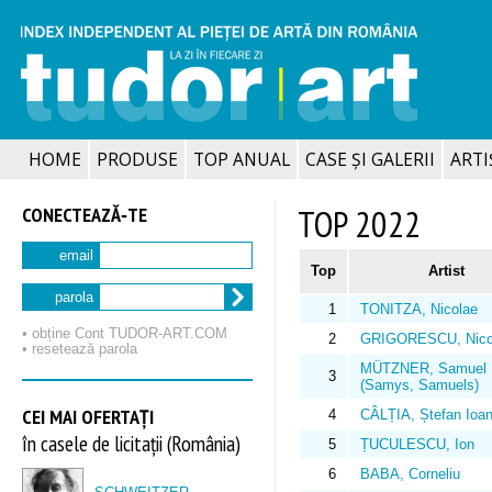
HOME
PRODUSE
TOP ANUAL
CASE ȘI GALERII
ARTIȘ
CONECTEAZĂ‑TE
TOP 2022
email
Top
Artist
parola
1
TONITZA, Nicolae
• obține Cont TUDOR‑ART.COM
2
GRIGORESCU, Nico
• resetează parola
MÜTZNER, Samuel
3
(Samys, Samuels)
CEI MAI OFERTAȚI
4
CÂLȚIA, Ștefan Ioa
în casele de licitații (România)
5
ȚUCULESCU, Ion
6
BABA, Corneliu