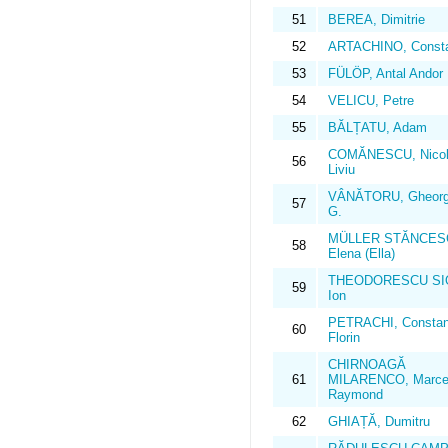
51
BEREA, Dimitrie
52
ARTACHINO, Consta
53
FÜLÖP, Antal Andor
54
VELICU, Petre
55
BĂLȚATU, Adam
COMĂNESCU, Nicol
56
Liviu
VÂNĂTORU, Gheorg
57
G.
MÜLLER STĂNCES
58
Elena (Ella)
THEODORESCU SI
59
Ion
PETRACHI, Constan
60
Florin
CHIRNOAGĂ
61
MILARENCO, Marce
Raymond
62
GHIAȚĂ, Dumitru