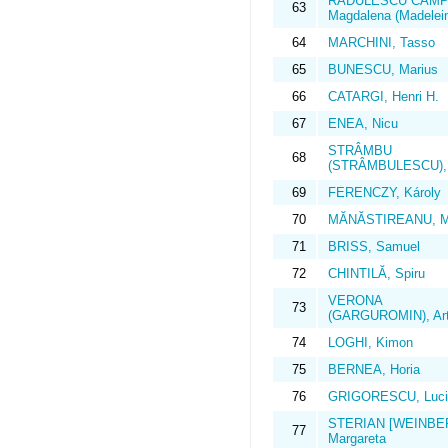
RĂDULESCU CAMPI
63
Magdalena (Madelei
64
MARCHINI, Tasso
65
BUNESCU, Marius
66
CATARGI, Henri H.
67
ENEA, Nicu
STRÂMBU
68
(STRÂMBULESCU), I
69
FERENCZY, Károly
70
MĂNĂSTIREANU, Ma
71
BRISS, Samuel
72
CHINTILĂ, Spiru
VERONA
73
(GARGUROMIN), Art
74
LOGHI, Kimon
75
BERNEA, Horia
76
GRIGORESCU, Luci
STERIAN [WEINBE
77
Margareta