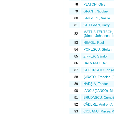
78
PLATON, Obie
79
GRANT, Nicolae
80
GRIGORE, Vasile
81
GUTTMAN, Harry
MATTIS TEUTSCH,
82
(János, Johannes, I
83
NEAGU, Paul
84
POPESCU, Ștefan
85
ZIFFER, Sándor
86
HATMANU, Dan
87
GHEORGHIU, Ion (Al
88
ȘIRATO, Francisc (F
89
HARȘIA, Teodor
90
IANCU (JANCO), Ma
91
BRUDAȘCU, Corneli
92
CĂDERE, Andrei (An
93
CIOBANU, Mircea M