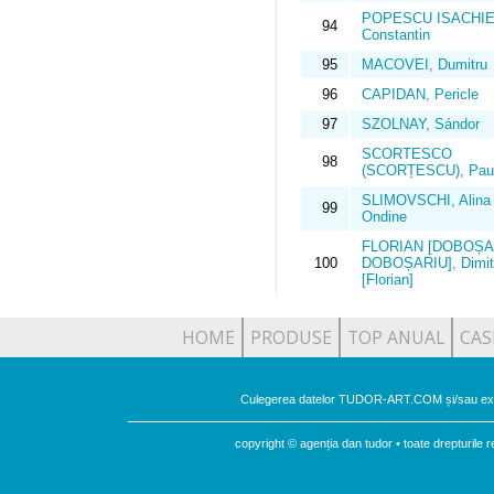
POPESCU ISACHIE
94
Constantin
95
MACOVEI, Dumitru
96
CAPIDAN, Pericle
97
SZOLNAY, Sándor
SCORTESCO
98
(SCORȚESCU), Pau
SLIMOVSCHI, Alina
99
Ondine
FLORIAN [DOBOȘA
100
DOBOȘARIU], Dimit
[Florian]
HOME
PRODUSE
TOP ANUAL
CAS
Culegerea datelor TUDOR-ART.COM și/sau expu
copyright © agenția dan tudor • toate drepturil