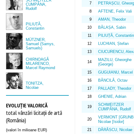
SCHWEITZER
7
PETRAȘCU, Gheorg
CUMPĂNA,
Rudolf
8
AFTENE, Felix Vali
9
AMAN, Theodor
PILIUȚĂ,
10
BĂLAȘA, Sabin
Constantin
11
PILIUȚĂ, Constantin
MÜTZNER,
12
LUCHIAN, Ștefan
Samuel (Samys,
Samuels)
13
CIUCURENCU, Alex
CHIRNOAGĂ
MAZILU, Gheorghe
14
MILARENCO,
(George)
Marcel Raymond
15
GUGUIANU, Marcel
16
BĂNCILĂ, Octav
TONITZA,
Nicolae
17
PALLADY, Theodor
18
GHENIE, Adrian
EVOLUȚIE VALORICĂ
SCHWEITZER
19
CUMPĂNA, Rudolf
total vânzări licitații de artă
VERMONT [GRUNB
(România)
20
Nicolae [Isidor]
21
DĂRĂSCU, Nicolae
(valori în milioane EUR)