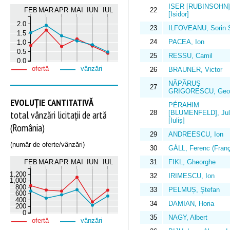
ISER [RUBINSOHN], 
22
FEB
MAR
APR
MAI
IUN
IUL
[Isidor]
2.0
23
ILFOVEANU, Sorin 
1.5
24
PACEA, Ion
1.0
0.5
25
RESSU, Camil
0.0
ofertă
vânzări
26
BRAUNER, Victor
NĂPĂRUȘ
27
GRIGORESCU, Geor
EVOLUȚIE CANTITATIVĂ
PÉRAHIM
total vânzări licitații de artă
28
[BLUMENFELD], Jul
[Iuliș]
(România)
29
ANDREESCU, Ion
(număr de oferte/vânzări)
30
GÁLL, Ferenc (Franç
FEB
MAR
APR
MAI
IUN
IUL
31
FIKL, Gheorghe
1,200
32
IRIMESCU, Ion
1,000
800
33
PELMUȘ, Ștefan
600
400
34
DAMIAN, Horia
200
0
35
NAGY, Albert
ofertă
vânzări