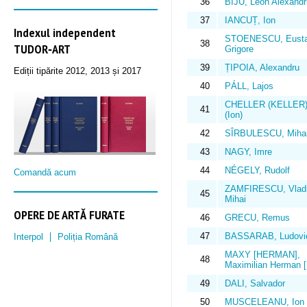
36
BIJU, Leon Alexandr
37
IANCUȚ, Ion
Indexul independent
STOENESCU, Eusta
38
TUDOR‑ART
Grigore
39
ȚIPOIA, Alexandru
Ediții tipărite 2012, 2013 și 2017
40
PÁLL, Lajos
CHELLER (KELLER)
41
(Ion)
42
SÎRBULESCU, Miha
43
NAGY, Imre
44
NÉGELY, Rudolf
Comandă acum
ZAMFIRESCU, Vladi
45
Mihai
OPERE DE ARTĂ FURATE
46
GRECU, Remus
47
BASSARAB, Ludovi
Interpol
Poliția Română
MAXY [HERMAN],
48
Maximilian Herman 
49
DALI, Salvador
50
MUSCELEANU, Ion