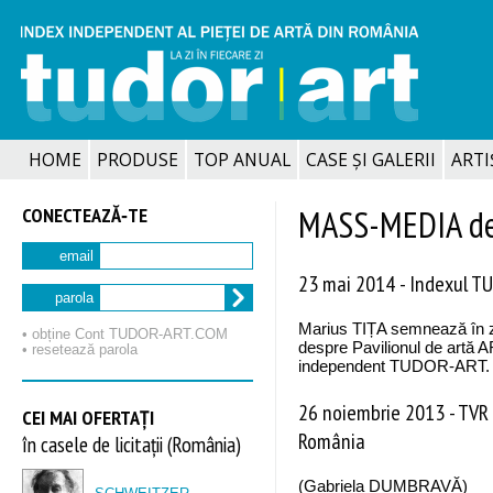
HOME
PRODUSE
TOP ANUAL
CASE ȘI GALERII
ARTIȘ
CONECTEAZĂ‑TE
MASS-MEDIA d
email
23 mai 2014
-
Indexul TU
parola
Marius TIȚA semnează în z
• obține Cont TUDOR‑ART.COM
despre Pavilionul de artă 
• resetează parola
independent TUDOR-ART. (v
26 noiembrie 2013
-
TVR 
CEI MAI OFERTAȚI
România
în casele de licitații (România)
(Gabriela DUMBRAVĂ)