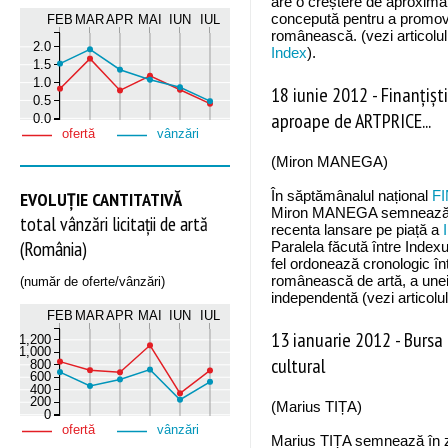
are o creștere de aproximat
concepută pentru a promova
FEB
MAR
APR
MAI
IUN
IUL
românească. (vezi articolu
2.0
Index
).
1.5
1.0
18 iunie 2012
-
Finanțișt
0.5
aproape de ARTPRICE...
0.0
ofertă
vânzări
(Miron MANEGA)
EVOLUȚIE CANTITATIVĂ
În săptămânalul național
FI
Miron MANEGA semnează a
total vânzări licitații de artă
recenta lansare pe piață a
(România)
Paralela făcută între Index
fel ordonează cronologic în
românească de artă, a unei 
(număr de oferte/vânzări)
independentă (vezi articolu
FEB
MAR
APR
MAI
IUN
IUL
13 ianuarie 2012
-
Bursa 
1,200
1,000
cultural
800
600
400
200
(Marius TIȚA)
0
ofertă
vânzări
Marius TIȚA semnează în z