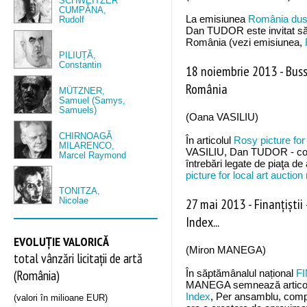
SCHWEITZER
CUMPĂNA,
La emisiunea
România dus-
Rudolf
Dan TUDOR este invitat să
România (vezi emisiunea,
PILIUȚĂ,
Constantin
18 noiembrie 2013
-
Buss
România
MÜTZNER,
Samuel (Samys,
Samuels)
(Oana VASILIU)
CHIRNOAGĂ
În articolul
Rosy picture for
MILARENCO,
VASILIU, Dan TUDOR - co
Marcel Raymond
întrebări legate de piaţa de
picture for local art auctio
TONITZA,
Nicolae
27 mai 2013
-
Finanțiștii
Index...
EVOLUȚIE VALORICĂ
(Miron MANEGA)
total vânzări licitații de artă
(România)
În săptămânalul național
FI
MANEGA semnează artico
Index
, Per ansamblu, compa
(valori în milioane EUR)