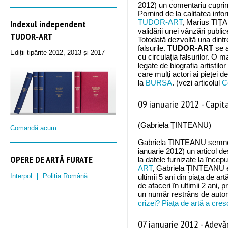
2012) un comentariu cuprin
Pornind de la calitatea infor
Indexul independent
TUDOR-ART
, Marius TIȚA 
validării unei vânzări public
TUDOR‑ART
Totodată dezvoltă una dintr
falsurile.
TUDOR-ART
se a
Ediții tipărite 2012, 2013 și 2017
cu circulația falsurilor. O 
legate de biografia artiștil
care mulți actori ai pieței d
la
BURSA
. (vezi articolul
C
09 ianuarie 2012
-
Capita
(Gabriela ȚINTEANU)
Comandă acum
Gabriela ȚINTEANU semne
ianuarie 2012) un articol d
OPERE DE ARTĂ FURATE
la datele furnizate la încep
ART
, Gabriela ȚINTEANU ev
Interpol
Poliția Română
ultimii 5 ani din piața de a
de afaceri în ultimii 2 ani,
un număr restrâns de autori.
crizei? Piața de artă a cresc
07 ianuarie 2012
-
Adevăru