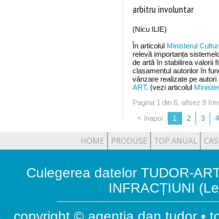
arbitru involuntar
(Nicu ILIE)
În articolul
Ministerul Culturi
relevă importanța sistemelo
de artă în stabilirea valorii
clasamentul autorilor în func
vânzare realizate pe autor
ART
. (vezi articolul
Minister
Pagina 1 din 6, afișez 8 înre
< înapoi
1
2
3
4
HOME
PRODUSE
TOP ANUAL
CAS
Culegerea datelor TUDOR-ART.
INFRACȚIUNI (Leg
copyright © agenția dan tudor • t