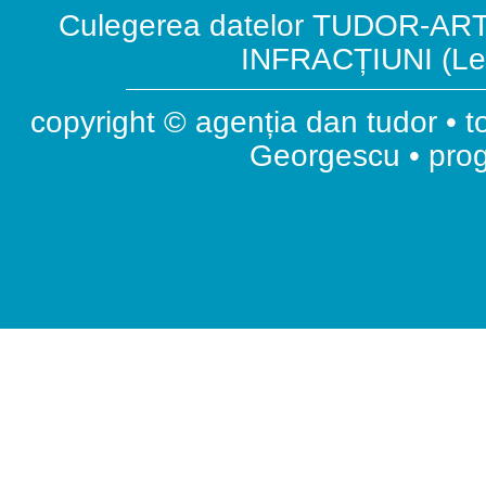
Culegerea datelor TUDOR-ART.
INFRACȚIUNI (Leg
copyright © agenția dan tudor • t
Georgescu • pr