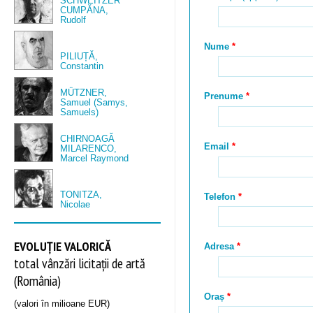
SCHWEITZER
CUMPĂNA,
Rudolf
Nume
PILIUȚĂ,
Constantin
MÜTZNER,
Prenume
Samuel (Samys,
Samuels)
CHIRNOAGĂ
Email
MILARENCO,
Marcel Raymond
TONITZA,
Telefon
Nicolae
EVOLUȚIE VALORICĂ
Adresa
total vânzări licitații de artă
(România)
Oraș
(valori în milioane EUR)