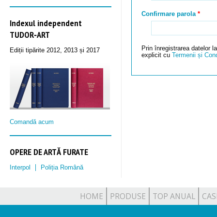
Confirmare parola
Indexul independent
TUDOR‑ART
Prin înregistrarea datelo
Ediții tipărite 2012, 2013 și 2017
explicit cu
Termenii și Condi
Comandă acum
OPERE DE ARTĂ FURATE
Interpol
Poliția Română
HOME
PRODUSE
TOP ANUAL
CAS