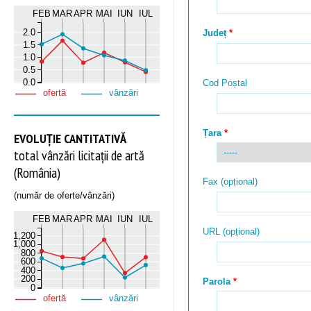
FEB
MAR
APR
MAI
IUN
IUL
2.0
Județ
1.5
1.0
0.5
0.0
Cod Poștal
ofertă
vânzări
Țara
EVOLUȚIE CANTITATIVĂ
total vânzări licitații de artă
(România)
Fax (opțional)
(număr de oferte/vânzări)
FEB
MAR
APR
MAI
IUN
IUL
URL (opțional)
1,200
1,000
800
600
400
200
Parola
0
ofertă
vânzări