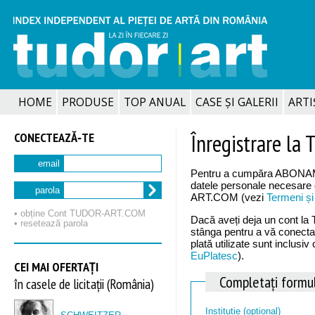
HOME
PRODUSE
TOP ANUAL
CASE ȘI GALERII
ARTIȘ
CONECTEAZĂ‑TE
Înregistrare l
email
Pentru a cumpăra ABONAME
datele personale necesare 
parola
ART.COM (vezi
Termeni și 
• obține Cont TUDOR‑ART.COM
Dacă aveți deja un cont la
• resetează parola
stânga pentru a vă conecta 
plată utilizate sunt inclusiv
EuPlatesc
).
CEI MAI OFERTAȚI
Completați formu
în casele de licitații (România)
Instituție (opțional)