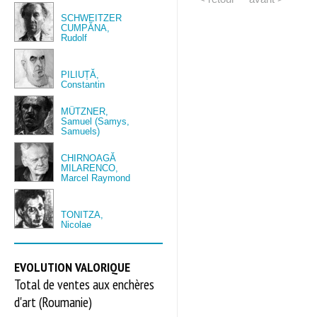
SCHWEITZER
CUMPĂNA,
Rudolf
PILIUȚĂ,
Constantin
MÜTZNER,
Samuel (Samys,
Samuels)
CHIRNOAGĂ
MILARENCO,
Marcel Raymond
TONITZA,
Nicolae
EVOLUTION VALORIQUE
Total de ventes aux enchères
d'art (Roumanie)