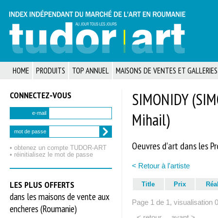
HOME
PRODUITS
TOP ANNUEL
MAISONS DE VENTES ET GALLERIES
CONNECTEZ‑VOUS
SIMONIDY (SIMO
Mihail)
e-mail
mot de passe
Oeuvres d'art dans les P
• obtenez un compte TUDOR‑ART
• réinitialisez le mot de passe
< Retour à l'artiste
LES PLUS OFFERTS
Title
Prix
Réa
dans les maisons de vente aux
Page 1 de 1, visualisation 
encheres (Roumanie)
< retour
avant >