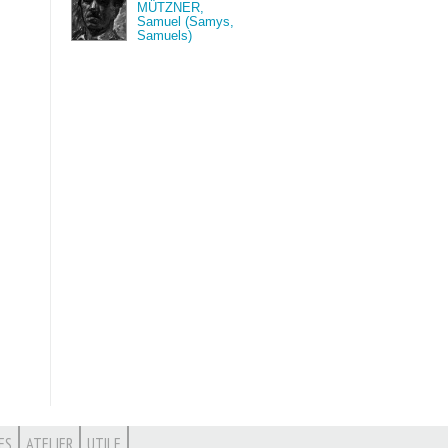
MÜTZNER,
Samuel (Samys,
Samuels)
ES
ATELIER
UTILE