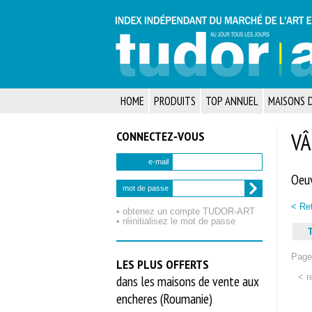
HOME
PRODUITS
TOP ANNUEL
MAISONS D
CONNECTEZ‑VOUS
VÂ
e-mail
Oeuv
mot de passe
< Ret
• obtenez un compte TUDOR‑ART
• réinitialisez le mot de passe
T
Page 
LES PLUS OFFERTS
< r
dans les maisons de vente aux
encheres (Roumanie)