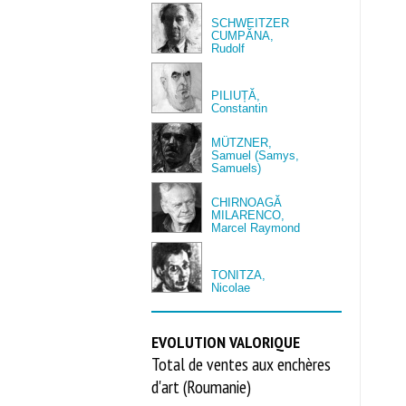
SCHWEITZER
CUMPĂNA,
Rudolf
PILIUȚĂ,
Constantin
MÜTZNER,
Samuel (Samys,
Samuels)
CHIRNOAGĂ
MILARENCO,
Marcel Raymond
TONITZA,
Nicolae
EVOLUTION VALORIQUE
Total de ventes aux enchères
d'art (Roumanie)