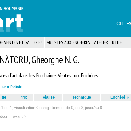
CHER
E VENTES ET GALLERIES
ARTISTES AUX ENCHERES
ATELIER
UTILE
NĂTORU, Gheorghe N. G.
res d'art dans les Prochaines Ventes aux Enchères
our à l'artiste
itle
Prix
Réalisé
Technique
Enchèré
1 de 1, visualisation 0 enregistrement de 0, de 0, jusqu'au 0
etour
avant >