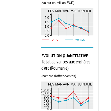
(valeur en million EUR)
FEV
MAR
AVR
MAI
JUIN
JUIL
2.0
1.5
1.0
0.5
0.0
offre
ventes
EVOLUTION QUANTITATIVE
Total de ventes aux enchères
d'art (Roumanie)
(nombre d'offres/ventes)
FEV
MAR
AVR
MAI
JUIN
JUIL
1,200
1,000
800
600
400
200
0