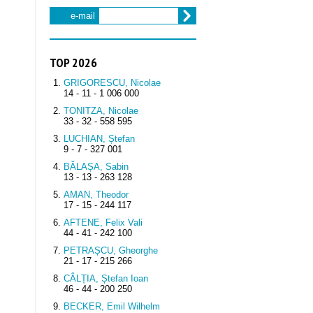
e-mail
TOP 2026
GRIGORESCU, Nicolae
14 - 11 - 1 006 000
TONITZA, Nicolae
33 - 32 - 558 595
LUCHIAN, Ștefan
9 - 7 - 327 001
BĂLAȘA, Sabin
13 - 13 - 263 128
AMAN, Theodor
17 - 15 - 244 117
AFTENE, Felix Vali
44 - 41 - 242 100
PETRAȘCU, Gheorghe
21 - 17 - 215 266
CÂLȚIA, Ștefan Ioan
46 - 44 - 200 250
BECKER, Emil Wilhelm