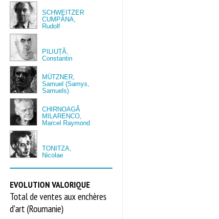
SCHWEITZER
CUMPĂNA,
Rudolf
PILIUȚĂ,
Constantin
MÜTZNER,
Samuel (Samys,
Samuels)
CHIRNOAGĂ
MILARENCO,
Marcel Raymond
TONITZA,
Nicolae
EVOLUTION VALORIQUE
Total de ventes aux enchères
d'art (Roumanie)