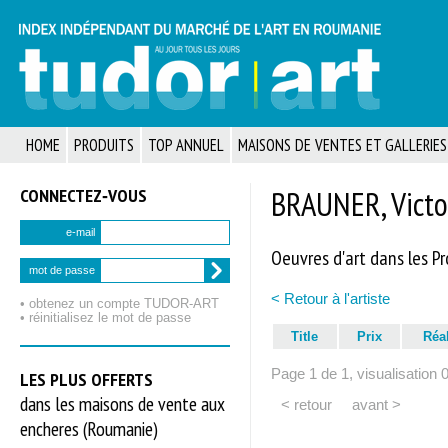
HOME
PRODUITS
TOP ANNUEL
MAISONS DE VENTES ET GALLERIES
CONNECTEZ‑VOUS
BRAUNER, Victo
e-mail
Oeuvres d'art dans les P
mot de passe
< Retour à l'artiste
• obtenez un compte TUDOR‑ART
• réinitialisez le mot de passe
Title
Prix
Réa
Page 1 de 1, visualisation 
LES PLUS OFFERTS
dans les maisons de vente aux
< retour
avant >
encheres (Roumanie)