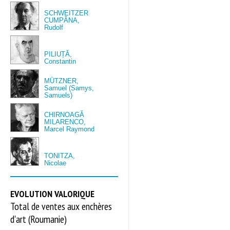
SCHWEITZER
CUMPĂNA,
Rudolf
PILIUȚĂ,
Constantin
MÜTZNER,
Samuel (Samys,
Samuels)
CHIRNOAGĂ
MILARENCO,
Marcel Raymond
TONITZA,
Nicolae
EVOLUTION VALORIQUE
Total de ventes aux enchères
d'art (Roumanie)