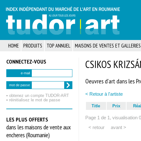
HOME
PRODUITS
TOP ANNUEL
MAISONS DE VENTES ET GALLERIES
CONNECTEZ‑VOUS
CSIKOS KRIZSÁN
e-mail
Oeuvres d'art dans les P
mot de passe
< Retour à l'artiste
• obtenez un compte TUDOR‑ART
• réinitialisez le mot de passe
Title
Prix
Réa
Page 1 de 1, visualisation 
LES PLUS OFFERTS
dans les maisons de vente aux
< retour
avant >
encheres (Roumanie)