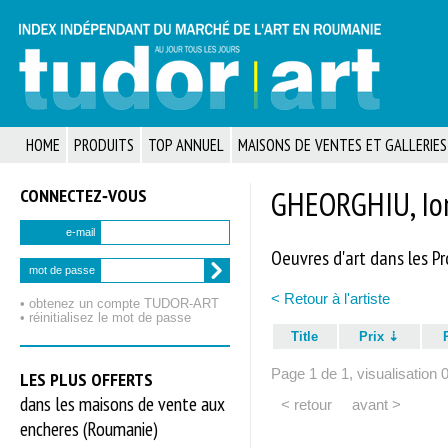
HOME
PRODUITS
TOP ANNUEL
MAISONS DE VENTES ET GALLERIES
CONNECTEZ‑VOUS
GHEORGHIU, Ion
e-mail
Oeuvres d'art dans les P
mot de passe
< Retour à l'artiste
• obtenez un compte TUDOR‑ART
• réinitialisez le mot de passe
Title
Prix
Page 1 de 1, visualisation 
LES PLUS OFFERTS
dans les maisons de vente aux
< retour
avant >
encheres (Roumanie)