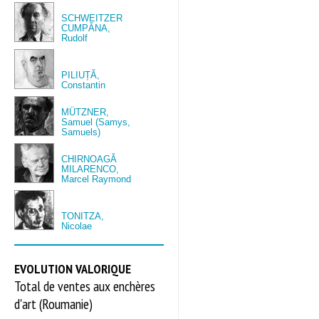
SCHWEITZER
CUMPĂNA,
Rudolf
PILIUȚĂ,
Constantin
MÜTZNER,
Samuel (Samys,
Samuels)
CHIRNOAGĂ
MILARENCO,
Marcel Raymond
TONITZA,
Nicolae
EVOLUTION VALORIQUE
Total de ventes aux enchères
d'art (Roumanie)