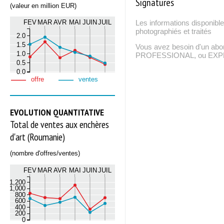
Signatures
(valeur en million EUR)
FEV
MAR
AVR
MAI
JUIN
JUIL
Les informations disponible
photographiés et traités
2.0
1.5
Vous avez besoin d'un ab
1.0
PROFESSIONAL, ou EXPERT
0.5
0.0
offre
ventes
EVOLUTION QUANTITATIVE
Total de ventes aux enchères
d'art (Roumanie)
(nombre d'offres/ventes)
FEV
MAR
AVR
MAI
JUIN
JUIL
1,200
1,000
800
600
400
200
0