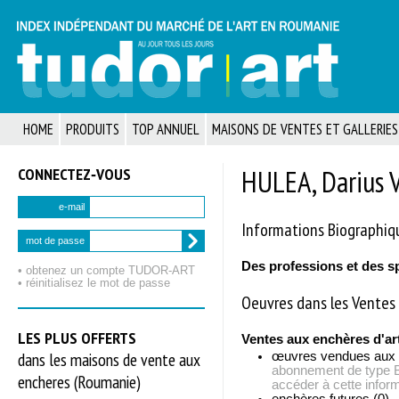
HOME
PRODUITS
TOP ANNUEL
MAISONS DE VENTES ET GALLERIES
CONNECTEZ‑VOUS
HULEA, Darius V
e-mail
Informations Biographiq
mot de passe
Des professions et des s
• obtenez un compte TUDOR‑ART
• réinitialisez le mot de passe
Oeuvres dans les Ventes 
LES PLUS OFFERTS
Ventes aux enchères d'ar
dans les maisons de vente aux
œuvres vendues aux
abonnement de typ
encheres (Roumanie)
accéder à cette inform
enchères futures (0)