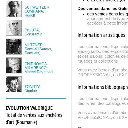
SCHWEITZER
Des ventes dans les Gale
CUMPĂNA,
des ventes dans les g
Rudolf
abonnement de typ
accéder à cette inform
PILIUȚĂ,
Information artistiques
Constantin
MÜTZNER,
Les informations disponible
Samuel (Samys,
enseignants, des expositio
Samuels)
et des salons, colonies de c
musées et collections
CHIRNOAGĂ
MILARENCO,
Vous avez besoin d'un ab
Marcel Raymond
PROFESSIONAL, ou EXPERT
Informations Bibliograp
TONITZA,
Nicolae
Les informations disponibl
des livres, des catalogues 
EVOLUTION VALORIQUE
Vous avez besoin d'un ab
Total de ventes aux enchères
PROFESSIONAL, ou EXPERT
d'art (Roumanie)