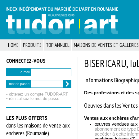
HOME
PRODUITS
TOP ANNUEL
MAISONS DE VENTES ET GALLERIES
CONNECTEZ‑VOUS
BISERICARU, Iul
e-mail
Informations Biographiq
mot de passe
Des professions et des s
• obtenez un compte TUDOR‑ART
• réinitialisez le mot de passe
Oeuvres dans les Ventes 
LES PLUS OFFERTS
Ventes aux enchères d'ar
dans les maisons de vente aux
œuvres vendues aux
abonnement de typ
encheres (Roumanie)
accéder à cette inform
enchères futures (0)