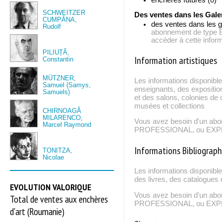
SCHWEITZER
Des ventes dans les Gale
CUMPĂNA,
des ventes dans les g
Rudolf
abonnement de typ
accéder à cette inform
PILIUȚĂ,
Information artistiques
Constantin
MÜTZNER,
Les informations disponible
Samuel (Samys,
enseignants, des expositio
Samuels)
et des salons, colonies de c
musées et collections
CHIRNOAGĂ
MILARENCO,
Vous avez besoin d'un ab
Marcel Raymond
PROFESSIONAL, ou EXPERT
Informations Bibliograp
TONITZA,
Nicolae
Les informations disponibl
des livres, des catalogues 
EVOLUTION VALORIQUE
Vous avez besoin d'un ab
Total de ventes aux enchères
PROFESSIONAL, ou EXPERT
d'art (Roumanie)