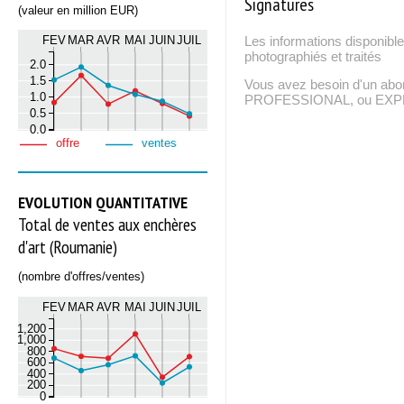
Signatures
(valeur en million EUR)
FEV
MAR
AVR
MAI
JUIN
JUIL
Les informations disponible
photographiés et traités
2.0
1.5
Vous avez besoin d'un ab
1.0
PROFESSIONAL, ou EXPERT
0.5
0.0
offre
ventes
EVOLUTION QUANTITATIVE
Total de ventes aux enchères
d'art (Roumanie)
(nombre d'offres/ventes)
FEV
MAR
AVR
MAI
JUIN
JUIL
1,200
1,000
800
600
400
200
0