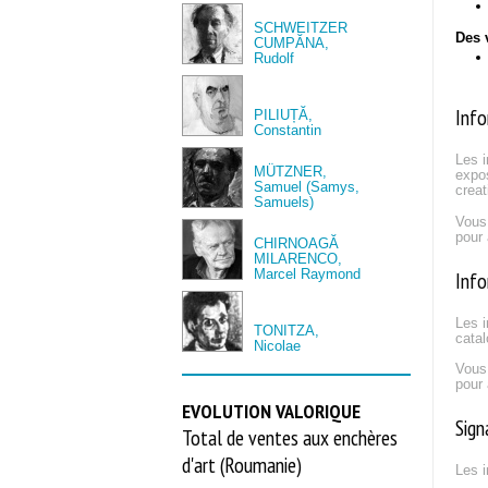
SCHWEITZER
Des 
CUMPĂNA,
Rudolf
Info
PILIUȚĂ,
Constantin
Les i
MÜTZNER,
expos
Samuel (Samys,
creat
Samuels)
Vous
pour 
CHIRNOAGĂ
MILARENCO,
Marcel Raymond
Info
Les i
TONITZA,
catal
Nicolae
Vous
pour 
EVOLUTION VALORIQUE
Sign
Total de ventes aux enchères
d'art (Roumanie)
Les i