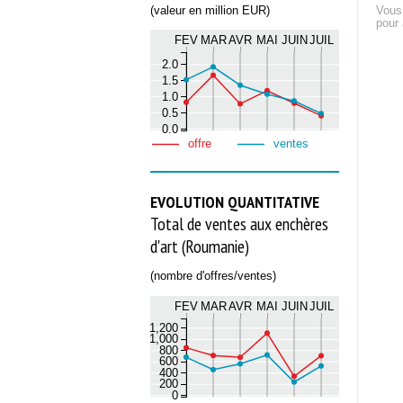
(valeur en million EUR)
Vous
pour 
FEV
MAR
AVR
MAI
JUIN
JUIL
2.0
1.5
1.0
0.5
0.0
offre
ventes
EVOLUTION QUANTITATIVE
Total de ventes aux enchères
d'art (Roumanie)
(nombre d'offres/ventes)
FEV
MAR
AVR
MAI
JUIN
JUIL
1,200
1,000
800
600
400
200
0