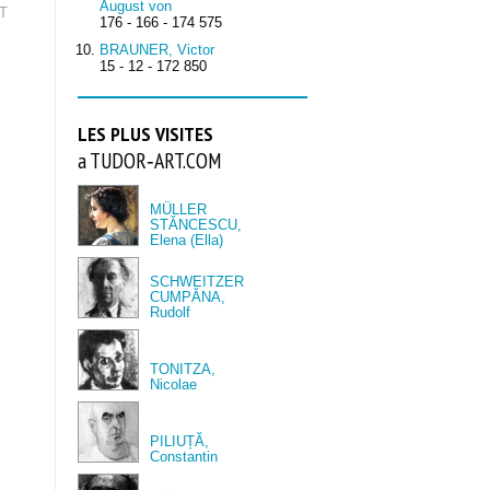
August von
RT
176 - 166 - 174 575
BRAUNER, Victor
15 - 12 - 172 850
LES PLUS VISITES
a TUDOR‑ART.COM
MÜLLER
STĂNCESCU,
Elena (Ella)
SCHWEITZER
CUMPĂNA,
Rudolf
TONITZA,
Nicolae
PILIUȚĂ,
Constantin