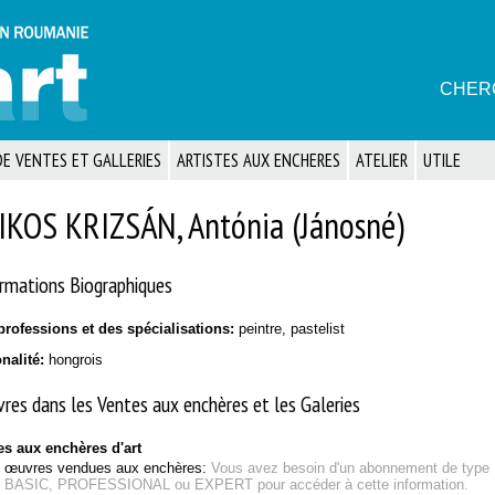
CHER
E VENTES ET GALLERIES
ARTISTES AUX ENCHERES
ATELIER
UTILE
IKOS KRIZSÁN, Antónia (Jánosné)
rmations Biographiques
professions et des spécialisations:
peintre, pastelist
onalité:
hongrois
res dans les Ventes aux enchères et les Galeries
es aux enchères d'art
œuvres vendues aux enchères:
Vous avez besoin d'un abonnement de type
BASIC, PROFESSIONAL ou EXPERT pour accéder à cette information.