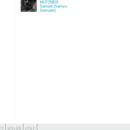
MÜTZNER,
Samuel (Samys,
Samuels)
ES
ATELIER
UTILE