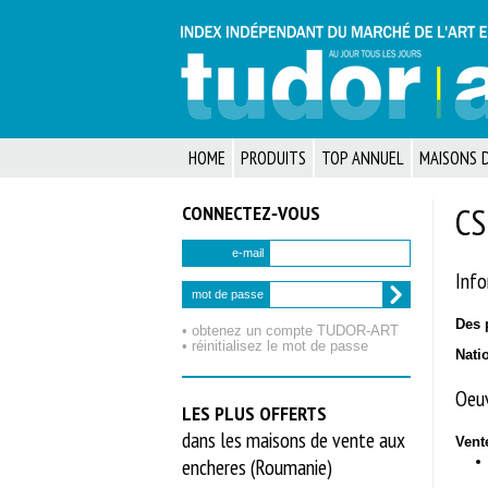
HOME
PRODUITS
TOP ANNUEL
MAISONS D
CONNECTEZ‑VOUS
CS
e-mail
Info
mot de passe
Des 
• obtenez un compte TUDOR‑ART
• réinitialisez le mot de passe
Nati
Oeuv
LES PLUS OFFERTS
dans les maisons de vente aux
Vent
encheres (Roumanie)