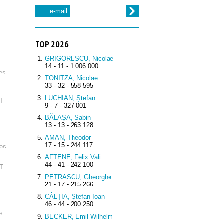
e-mail
TOP 2026
GRIGORESCU, Nicolae
14 - 11 - 1 006 000
des
TONITZA, Nicolae
33 - 32 - 558 595
LUCHIAN, Ștefan
RT
9 - 7 - 327 001
BĂLAȘA, Sabin
13 - 13 - 263 128
AMAN, Theodor
17 - 15 - 244 117
des
AFTENE, Felix Vali
44 - 41 - 242 100
RT
PETRAȘCU, Gheorghe
21 - 17 - 215 266
CÂLȚIA, Ștefan Ioan
46 - 44 - 200 250
és
BECKER, Emil Wilhelm