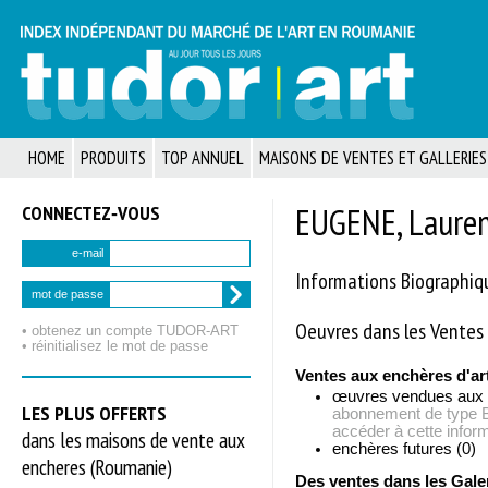
HOME
PRODUITS
TOP ANNUEL
MAISONS DE VENTES ET GALLERIES
CONNECTEZ‑VOUS
EUGENE, Laure
e-mail
Informations Biographiq
mot de passe
Oeuvres dans les Ventes 
• obtenez un compte TUDOR‑ART
• réinitialisez le mot de passe
Ventes aux enchères d'ar
œuvres vendues aux
LES PLUS OFFERTS
abonnement de typ
accéder à cette inform
dans les maisons de vente aux
enchères futures (0)
encheres (Roumanie)
Des ventes dans les Gale