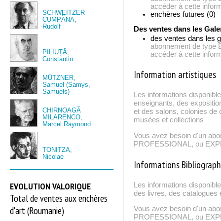
accéder à cette inform
SCHWEITZER
enchères futures (0)
CUMPĂNA,
Rudolf
Des ventes dans les Gale
des ventes dans les g
abonnement de typ
PILIUȚĂ,
accéder à cette inform
Constantin
Information artistiques
MÜTZNER,
Samuel (Samys,
Samuels)
Les informations disponible
enseignants, des expositio
CHIRNOAGĂ
et des salons, colonies de c
MILARENCO,
musées et collections
Marcel Raymond
Vous avez besoin d'un ab
PROFESSIONAL, ou EXPERT
TONITZA,
Nicolae
Informations Bibliograp
EVOLUTION VALORIQUE
Les informations disponibl
des livres, des catalogues 
Total de ventes aux enchères
d'art (Roumanie)
Vous avez besoin d'un ab
PROFESSIONAL, ou EXPERT