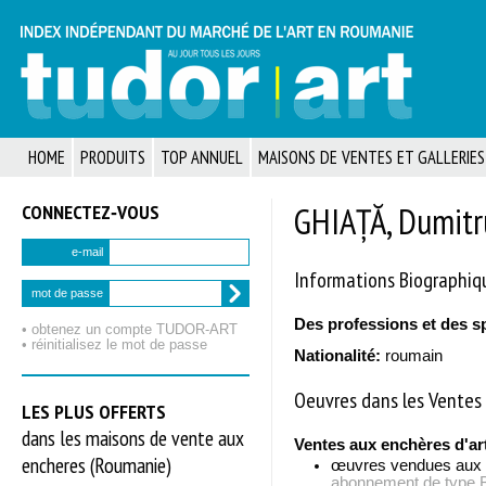
HOME
PRODUITS
TOP ANNUEL
MAISONS DE VENTES ET GALLERIES
CONNECTEZ‑VOUS
GHIAȚĂ, Dumitr
e-mail
Informations Biographiq
mot de passe
Des professions et des s
• obtenez un compte TUDOR‑ART
• réinitialisez le mot de passe
Nationalité:
roumain
Oeuvres dans les Ventes 
LES PLUS OFFERTS
dans les maisons de vente aux
Ventes aux enchères d'ar
encheres (Roumanie)
œuvres vendues aux
abonnement de typ