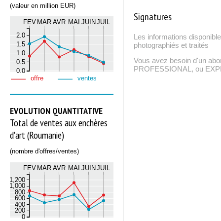
(valeur en million EUR)
Signatures
FEV
MAR
AVR
MAI
JUIN
JUIL
2.0
Les informations disponible
1.5
photographiés et traités
1.0
Vous avez besoin d'un ab
0.5
PROFESSIONAL, ou EXPERT
0.0
offre
ventes
EVOLUTION QUANTITATIVE
Total de ventes aux enchères
d'art (Roumanie)
(nombre d'offres/ventes)
FEV
MAR
AVR
MAI
JUIN
JUIL
1,200
1,000
800
600
400
200
0