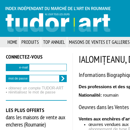
HOME
PRODUITS
TOP ANNUEL
MAISONS DE VENTES ET GALLERIES
CONNECTEZ‑VOUS
IALOMIȚEANU, 
e-mail
Informations Biographiq
mot de passe
Des professions et des s
• obtenez un compte TUDOR‑ART
• réinitialisez le mot de passe
Nationalité:
roumain
Oeuvres dans les Ventes 
LES PLUS OFFERTS
dans les maisons de vente aux
Ventes aux enchères d'ar
encheres (Roumanie)
œuvres vendues aux
abonnement de typ