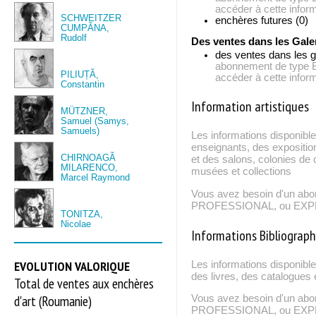
accéder à cette inform
SCHWEITZER
enchères futures (0)
CUMPĂNA,
Rudolf
Des ventes dans les Gale
des ventes dans les g
abonnement de typ
PILIUȚĂ,
accéder à cette inform
Constantin
Information artistiques
MÜTZNER,
Samuel (Samys,
Samuels)
Les informations disponible
enseignants, des expositio
CHIRNOAGĂ
et des salons, colonies de c
MILARENCO,
musées et collections
Marcel Raymond
Vous avez besoin d'un ab
PROFESSIONAL, ou EXPERT
TONITZA,
Nicolae
Informations Bibliograp
EVOLUTION VALORIQUE
Les informations disponibl
des livres, des catalogues 
Total de ventes aux enchères
d'art (Roumanie)
Vous avez besoin d'un ab
PROFESSIONAL, ou EXPERT