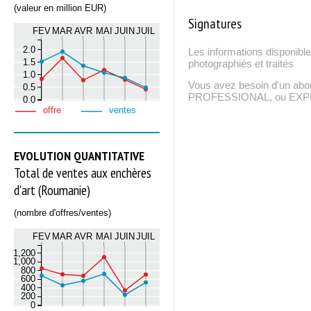
(valeur en million EUR)
Signatures
FEV
MAR
AVR
MAI
JUIN
JUIL
2.0
Les informations disponible
1.5
photographiés et traités
1.0
Vous avez besoin d'un ab
0.5
PROFESSIONAL, ou EXPERT
0.0
offre
ventes
EVOLUTION QUANTITATIVE
Total de ventes aux enchères
d'art (Roumanie)
(nombre d'offres/ventes)
FEV
MAR
AVR
MAI
JUIN
JUIL
1,200
1,000
800
600
400
200
0