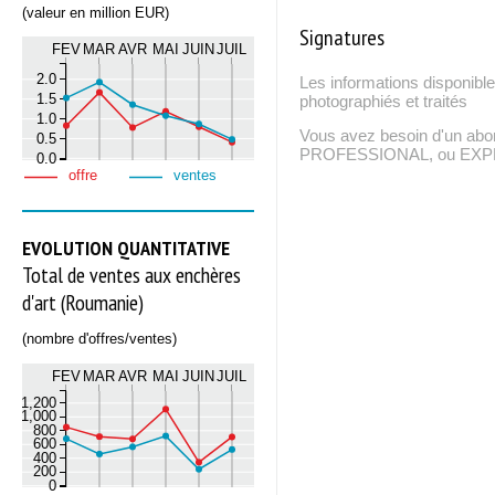
(valeur en million EUR)
Signatures
FEV
MAR
AVR
MAI
JUIN
JUIL
2.0
Les informations disponible
1.5
photographiés et traités
1.0
Vous avez besoin d'un ab
0.5
PROFESSIONAL, ou EXPERT
0.0
offre
ventes
EVOLUTION QUANTITATIVE
Total de ventes aux enchères
d'art (Roumanie)
(nombre d'offres/ventes)
FEV
MAR
AVR
MAI
JUIN
JUIL
1,200
1,000
800
600
400
200
0