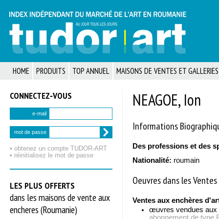
HOME
PRODUITS
TOP ANNUEL
MAISONS DE VENTES ET GALLERIES
CONNECTEZ‑VOUS
NEAGOE, Ion
e-mail
Informations Biographiq
mot de passe
Des professions et des s
• obtenez un compte TUDOR‑ART
• réinitialisez le mot de passe
Nationalité:
roumain
Oeuvres dans les Ventes 
LES PLUS OFFERTS
dans les maisons de vente aux
Ventes aux enchères d'ar
encheres (Roumanie)
œuvres vendues aux
abonnement de typ