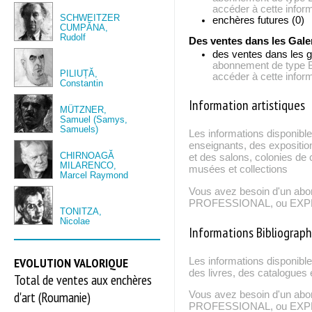
accéder à cette inform
SCHWEITZER
enchères futures (0)
CUMPĂNA,
Rudolf
Des ventes dans les Gale
des ventes dans les g
abonnement de typ
PILIUȚĂ,
accéder à cette inform
Constantin
Information artistiques
MÜTZNER,
Samuel (Samys,
Samuels)
Les informations disponible
enseignants, des expositio
CHIRNOAGĂ
et des salons, colonies de c
MILARENCO,
musées et collections
Marcel Raymond
Vous avez besoin d'un ab
PROFESSIONAL, ou EXPERT
TONITZA,
Nicolae
Informations Bibliograp
EVOLUTION VALORIQUE
Les informations disponibl
des livres, des catalogues 
Total de ventes aux enchères
d'art (Roumanie)
Vous avez besoin d'un ab
PROFESSIONAL, ou EXPERT