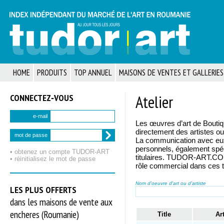
HOME
PRODUITS
TOP ANNUEL
MAISONS DE VENTES ET GALLERIES
CONNECTEZ‑VOUS
Atelier
e-mail
Les œuvres d’art de Bouti
directement des artistes ou 
mot de passe
La communication avec eux 
personnels, également spéc
• obtenez un compte TUDOR‑ART
titulaires. TUDOR-ART.COM 
• réinitialisez le mot de passe
rôle commercial dans ces t
Nom d'oeuvre d'art ou d'artiste
LES PLUS OFFERTS
dans les maisons de vente aux
encheres (Roumanie)
Title
Ar