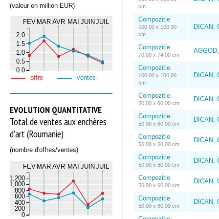
(valeur en million EUR)
cm
Compozitie
FEV
MAR
AVR
MAI
JUIN
JUIL
DICAN, 
100.00 x 100.00
2.0
cm
1.5
Compozitie
AGGOD, 
1.0
70.00 x 74.00 cm
0.5
Compozitie
0.0
DICAN, 
100.00 x 100.00
offre
ventes
cm
Compozitie
DICAN, 
50.00 x 60.00 cm
EVOLUTION QUANTITATIVE
Compozitie
Total de ventes aux enchères
DICAN, 
50.00 x 60.00 cm
d'art (Roumanie)
Compozitie
DICAN, 
50.00 x 60.00 cm
(nombre d'offres/ventes)
Compozitie
DICAN, 
50.00 x 60.00 cm
FEV
MAR
AVR
MAI
JUIN
JUIL
Compozitie
1,200
DICAN, 
1,000
50.00 x 60.00 cm
800
600
Compozitie
DICAN, 
400
50.00 x 60.00 cm
200
0
Compozitie