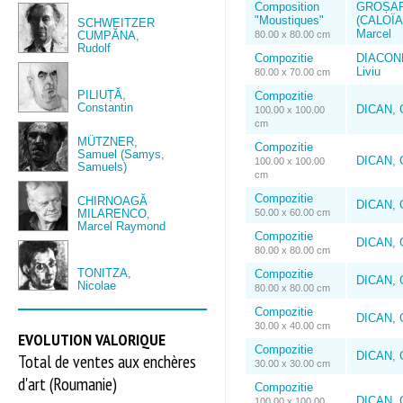
Composition
GROȘA
"Moustiques"
(CALOÏA
SCHWEITZER
Marcel
CUMPĂNA,
80.00 x 80.00 cm
Rudolf
Compozitie
DIACON
Liviu
80.00 x 70.00 cm
PILIUȚĂ,
Compozitie
Constantin
DICAN, 
100.00 x 100.00
cm
MÜTZNER,
Compozitie
Samuel (Samys,
DICAN, 
100.00 x 100.00
Samuels)
cm
Compozitie
CHIRNOAGĂ
DICAN, 
MILARENCO,
50.00 x 60.00 cm
Marcel Raymond
Compozitie
DICAN, 
80.00 x 80.00 cm
TONITZA,
Compozitie
DICAN, 
Nicolae
80.00 x 80.00 cm
Compozitie
DICAN, 
30.00 x 40.00 cm
EVOLUTION VALORIQUE
Compozitie
DICAN, 
Total de ventes aux enchères
30.00 x 30.00 cm
d'art (Roumanie)
Compozitie
DICAN, 
100.00 x 100.00