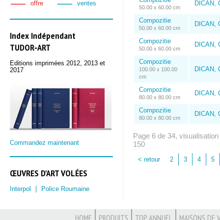
offre
ventes
DICAN, 
50.00 x 60.00 cm
Compozitie
DICAN, 
50.00 x 60.00 cm
Index Indépendant
Compozitie
DICAN, 
TUDOR‑ART
50.00 x 60.00 cm
Compozitie
Editions imprimées 2012, 2013 et
DICAN, 
2017
100.00 x 100.00
cm
Compozitie
DICAN, 
80.00 x 80.00 cm
Compozitie
DICAN, 
80.00 x 80.00 cm
Page 6 de 34, visualisation
Commandez maintenant
150
< retour
2
3
4
5
ŒUVRES D'ART VOLÉES
Interpol
Police Roumaine
HOME
PRODUITS
TOP ANNUEL
MAISONS DE 