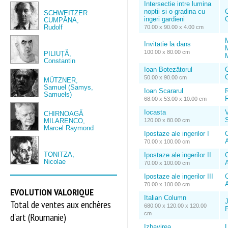
Intersectie intre lumina
noptii si o gradina cu
SCHWEITZER
ingeri gardieni
O
CUMPĂNA,
Rudolf
70.00 x 90.00 x 4.00 cm
Invitatie la dans
100.00 x 80.00 cm
PILIUȚĂ,
Constantin
Ioan Botezătorul
C
50.00 x 90.00 cm
MÜTZNER,
Samuel (Samys,
Ioan Scararul
Samuels)
68.00 x 53.00 x 10.00 cm
Iocasta
CHIRNOAGĂ
MILARENCO,
120.00 x 80.00 cm
Marcel Raymond
Ipostaze ale ingerilor I
A
70.00 x 100.00 cm
TONITZA,
Ipostaze ale ingerilor II
Nicolae
A
70.00 x 100.00 cm
Ipostaze ale ingerilor III
A
70.00 x 100.00 cm
EVOLUTION VALORIQUE
Italian Column
Total de ventes aux enchères
680.00 x 120.00 x 120.00
cm
d'art (Roumanie)
Izbavirea