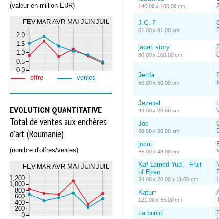
(valeur en million EUR)
Z
140.00 x 100.00 cm
FEV
MAR
AVR
MAI
JUIN
JUIL
J.C. 7
61.00 x 91.00 cm
2.0
1.5
japan story
1.0
80.00 x 100.00 cm
0.5
0.0
Jertfa
offre
ventes
50.00 x 50.00 cm
Jezebel
EVOLUTION QUANTITATIVE
V
40.00 x 26.00 cm
Total de ventes aux enchères
Joc
d'art (Roumanie)
60.00 x 90.00 cm
jocul
(nombre d'offres/ventes)
S
55.00 x 48.00 cm
Kaf Lamed Yud – Fruit
FEV
MAR
AVR
MAI
JUIN
JUIL
of Eden
1,200
34.00 x 20.00 x 11.00 cm
1,000
800
Katum
600
T
121.00 x 55.00 cm
400
200
La bunici
0