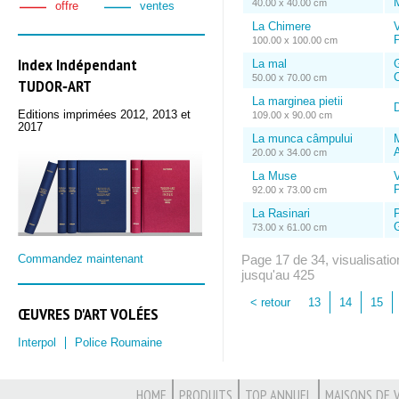
40.00 x 40.00 cm
offre
ventes
La Chimere
100.00 x 100.00 cm
Index Indépendant
La mal
50.00 x 70.00 cm
TUDOR‑ART
La marginea pietii
Editions imprimées 2012, 2013 et
109.00 x 90.00 cm
2017
La munca câmpului
20.00 x 34.00 cm
La Muse
92.00 x 73.00 cm
La Rasinari
73.00 x 61.00 cm
Commandez maintenant
Page 17 de 34, visualisati
jusqu'au 425
< retour
13
14
15
ŒUVRES D'ART VOLÉES
Interpol
Police Roumaine
HOME
PRODUITS
TOP ANNUEL
MAISONS DE 