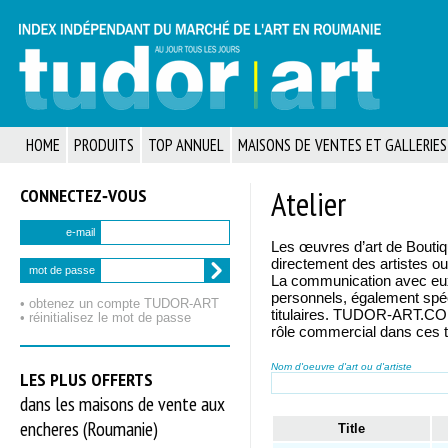
HOME
PRODUITS
TOP ANNUEL
MAISONS DE VENTES ET GALLERIES
CONNECTEZ‑VOUS
Atelier
e-mail
Les œuvres d’art de Bouti
directement des artistes ou 
mot de passe
La communication avec eux 
personnels, également spéc
• obtenez un compte TUDOR‑ART
titulaires. TUDOR-ART.COM 
• réinitialisez le mot de passe
rôle commercial dans ces t
Nom d'oeuvre d'art ou d'artiste
LES PLUS OFFERTS
dans les maisons de vente aux
encheres (Roumanie)
Title