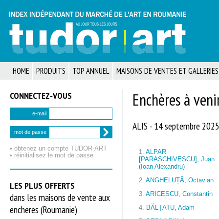
HOME
PRODUITS
TOP ANNUEL
MAISONS DE VENTES ET GALLERIES
CONNECTEZ‑VOUS
Enchères à veni
e-mail
ALIS - 14 septembre 202
mot de passe
• obtenez un compte TUDOR‑ART
1.
ALPAR
• réinitialisez le mot de passe
[PARASCHIVESCU], Juan
(Ioan Alexandru)
2.
ANGHELUȚĂ, Octavian
LES PLUS OFFERTS
3.
ARICESCU, Constantin
dans les maisons de vente aux
encheres (Roumanie)
4.
BĂLȚATU, Adam