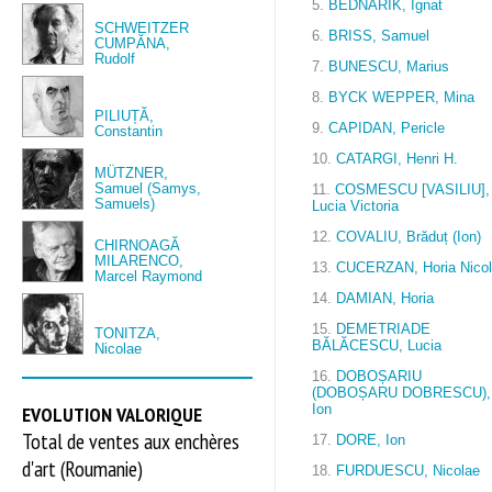
5.
BEDNARIK, Ignat
SCHWEITZER
6.
BRISS, Samuel
CUMPĂNA,
Rudolf
7.
BUNESCU, Marius
8.
BYCK WEPPER, Mina
PILIUȚĂ,
9.
CAPIDAN, Pericle
Constantin
10.
CATARGI, Henri H.
MÜTZNER,
Samuel (Samys,
11.
COSMESCU [VASILIU],
Samuels)
Lucia Victoria
12.
COVALIU, Brăduț (Ion)
CHIRNOAGĂ
MILARENCO,
13.
CUCERZAN, Horia Nico
Marcel Raymond
14.
DAMIAN, Horia
15.
DEMETRIADE
TONITZA,
BĂLĂCESCU, Lucia
Nicolae
16.
DOBOȘARIU
(DOBOȘARU DOBRESCU),
EVOLUTION VALORIQUE
Ion
Total de ventes aux enchères
17.
DORE, Ion
d'art (Roumanie)
18.
FURDUESCU, Nicolae