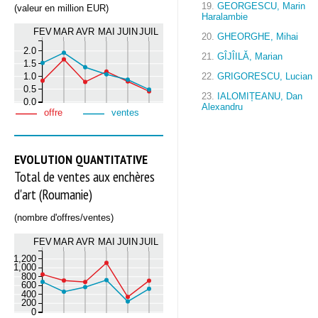
19.
GEORGESCU, Marin
(valeur en million EUR)
Haralambie
FEV
MAR
AVR
MAI
JUIN
JUIL
20.
GHEORGHE, Mihai
2.0
21.
GÎJÎILĂ, Marian
1.5
1.0
22.
GRIGORESCU, Lucian
0.5
23.
IALOMIȚEANU, Dan
0.0
Alexandru
offre
ventes
EVOLUTION QUANTITATIVE
Total de ventes aux enchères
d'art (Roumanie)
(nombre d'offres/ventes)
FEV
MAR
AVR
MAI
JUIN
JUIL
1,200
1,000
800
600
400
200
0