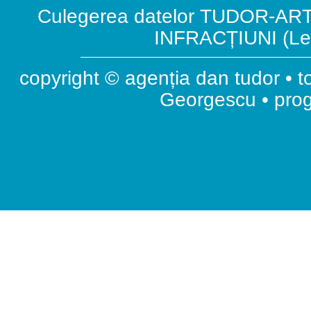
Culegerea datelor TUDOR-ART.
INFRACȚIUNI (Leg
copyright © agenția dan tudor • t
Georgescu • pr