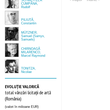
SCHWEITZER
CUMPĂNA,
Rudolf
PILIUȚĂ,
Constantin
MÜTZNER,
Samuel (Samys,
Samuels)
CHIRNOAGĂ
MILARENCO,
Marcel Raymond
TONITZA,
Nicolae
EVOLUȚIE VALORICĂ
total vânzări licitații de artă
(România)
(valori în milioane EUR)