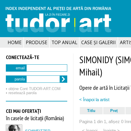
HOME
PRODUSE
TOP ANUAL
CASE ȘI GALERII
ARTIȘ
CONECTEAZĂ‑TE
SIMONIDY (SIMO
Mihail)
email
parola
Opere de artă în Licitații
• obține Cont TUDOR‑ART.COM
• resetează parola
< Înapoi la artist
CEI MAI OFERTAȚI
Titlu
Preț
în casele de licitații (România)
Pagina 1 din 1, afișez 0 înre
< înapoi
înainte >