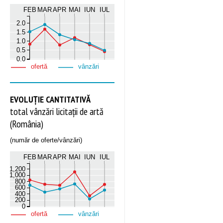
FEB
MAR
APR
MAI
IUN
IUL
2.0
1.5
1.0
0.5
0.0
ofertă
vânzări
EVOLUȚIE CANTITATIVĂ
total vânzări licitații de artă
(România)
(număr de oferte/vânzări)
FEB
MAR
APR
MAI
IUN
IUL
1,200
1,000
800
600
400
200
0
ofertă
vânzări