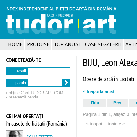
HOME
PRODUSE
TOP ANUAL
CASE ȘI GALERII
ARTIȘ
CONECTEAZĂ‑TE
BIJU, Leon Alex
email
Opere de artă în Licitații
parola
< Înapoi la artist
• obține Cont TUDOR‑ART.COM
• resetează parola
Titlu
Preț
Pagina 1 din 1, afișez 0 înre
CEI MAI OFERTAȚI
în casele de licitații (România)
< înapoi
înainte >