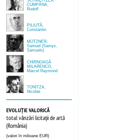
SCHWEITZER
CUMPĂNA,
Rudolf
PILIUȚĂ,
Constantin
MÜTZNER,
Samuel (Samys,
Samuels)
CHIRNOAGĂ
MILARENCO,
Marcel Raymond
TONITZA,
Nicolae
EVOLUȚIE VALORICĂ
total vânzări licitații de artă
(România)
(valori în milioane EUR)