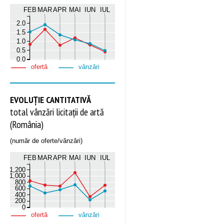
FEB
MAR
APR
MAI
IUN
IUL
2.0
1.5
1.0
0.5
0.0
ofertă
vânzări
EVOLUȚIE CANTITATIVĂ
total vânzări licitații de artă
(România)
(număr de oferte/vânzări)
FEB
MAR
APR
MAI
IUN
IUL
1,200
1,000
800
600
400
200
0
ofertă
vânzări