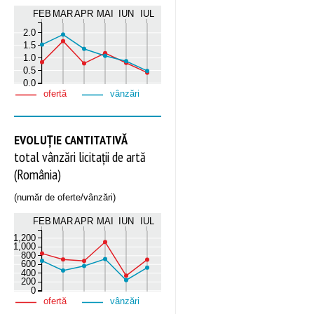
FEB
MAR
APR
MAI
IUN
IUL
2.0
1.5
1.0
0.5
0.0
ofertă
vânzări
EVOLUȚIE CANTITATIVĂ
total vânzări licitații de artă
(România)
(număr de oferte/vânzări)
FEB
MAR
APR
MAI
IUN
IUL
1,200
1,000
800
600
400
200
0
ofertă
vânzări