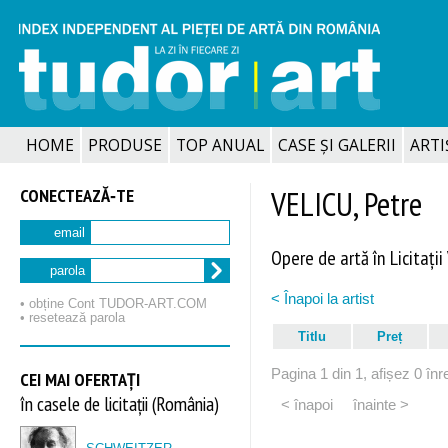
HOME
PRODUSE
TOP ANUAL
CASE ȘI GALERII
ARTIȘ
CONECTEAZĂ‑TE
VELICU, Petre
email
Opere de artă în Licitații
parola
< Înapoi la artist
• obține Cont TUDOR‑ART.COM
• resetează parola
Titlu
Preț
Pagina 1 din 1, afișez 0 înre
CEI MAI OFERTAȚI
în casele de licitații (România)
< înapoi
înainte >