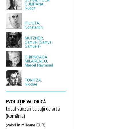
SCHWEITZER
CUMPĂNA,
Rudolf
PILIUȚĂ,
Constantin
MÜTZNER,
Samuel (Samys,
Samuels)
CHIRNOAGĂ
MILARENCO,
Marcel Raymond
TONITZA,
Nicolae
EVOLUȚIE VALORICĂ
total vânzări licitații de artă
(România)
(valori în milioane EUR)