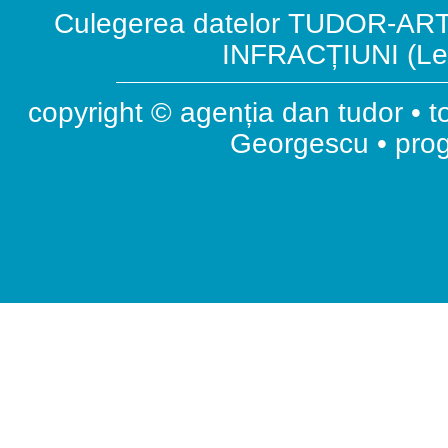
Culegerea datelor TUDOR-ART.
INFRACȚIUNI (Leg
copyright © agenția dan tudor • t
Georgescu • pr