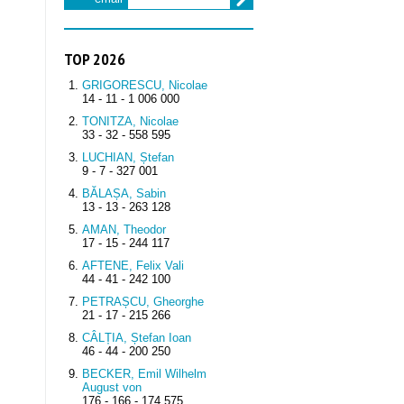
TOP 2026
GRIGORESCU, Nicolae
14 - 11 - 1 006 000
TONITZA, Nicolae
33 - 32 - 558 595
LUCHIAN, Ștefan
9 - 7 - 327 001
BĂLAȘA, Sabin
13 - 13 - 263 128
AMAN, Theodor
17 - 15 - 244 117
AFTENE, Felix Vali
44 - 41 - 242 100
PETRAȘCU, Gheorghe
21 - 17 - 215 266
CÂLȚIA, Ștefan Ioan
46 - 44 - 200 250
BECKER, Emil Wilhelm
August von
176 - 166 - 174 575