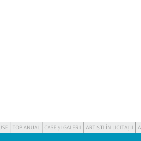
USE
TOP ANUAL
CASE ȘI GALERII
ARTIȘTI ÎN LICITAȚII
A