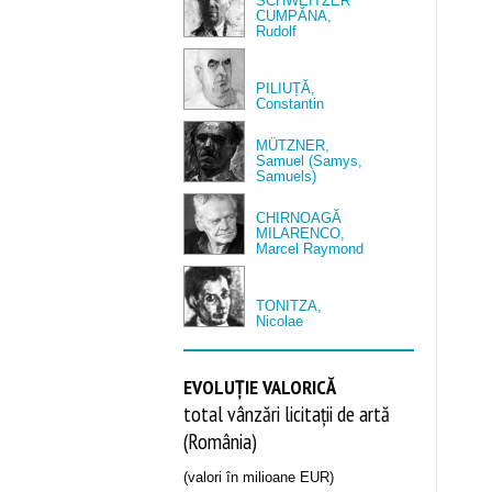
SCHWEITZER
CUMPĂNA,
Rudolf
PILIUȚĂ,
Constantin
MÜTZNER,
Samuel (Samys,
Samuels)
CHIRNOAGĂ
MILARENCO,
Marcel Raymond
TONITZA,
Nicolae
EVOLUȚIE VALORICĂ
total vânzări licitații de artă
(România)
(valori în milioane EUR)