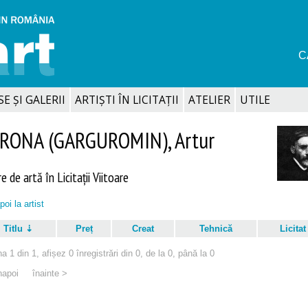
C
SE ȘI GALERII
ARTIȘTI ÎN LICITAȚII
ATELIER
UTILE
RONA (GARGUROMIN), Artur
e de artă în Licitații Viitoare
poi la artist
Titlu
Preț
Creat
Tehnică
Licitat
a 1 din 1, afișez 0 înregistrări din 0, de la 0, până la 0
napoi
înainte >