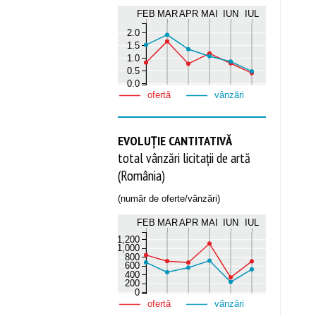
FEB
MAR
APR
MAI
IUN
IUL
2.0
1.5
1.0
0.5
0.0
ofertă
vânzări
EVOLUȚIE CANTITATIVĂ
total vânzări licitații de artă
(România)
(număr de oferte/vânzări)
FEB
MAR
APR
MAI
IUN
IUL
1,200
1,000
800
600
400
200
0
ofertă
vânzări