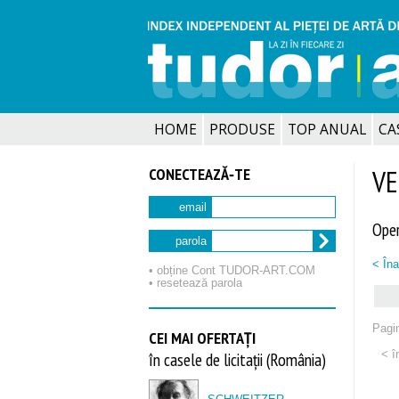
HOME
PRODUSE
TOP ANUAL
CA
CONECTEAZĂ‑TE
VE
email
Oper
parola
< Îna
• obține Cont TUDOR‑ART.COM
• resetează parola
Pagin
CEI MAI OFERTAȚI
< î
în casele de licitații (România)