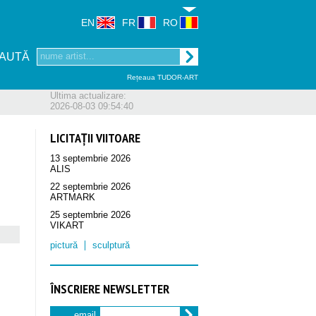
EN
FR
RO
AUTĂ
Rețeaua TUDOR-ART
Ultima actualizare:
2026-08-03 09:54:40
LICITAȚII VIITOARE
13 septembrie 2026
ALIS
22 septembrie 2026
ARTMARK
25 septembrie 2026
VIKART
pictură
sculptură
ÎNSCRIERE NEWSLETTER
email