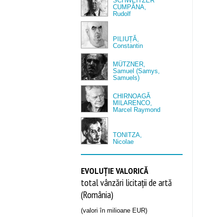
SCHWEITZER
CUMPĂNA,
Rudolf
PILIUȚĂ,
Constantin
MÜTZNER,
Samuel (Samys,
Samuels)
CHIRNOAGĂ
MILARENCO,
Marcel Raymond
TONITZA,
Nicolae
EVOLUȚIE VALORICĂ
total vânzări licitații de artă
(România)
(valori în milioane EUR)