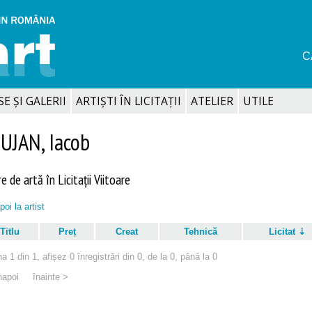
C
SE ȘI GALERII
ARTIȘTI ÎN LICITAȚII
ATELIER
UTILE
UJAN, Iacob
e de artă în Licitații Viitoare
poi la artist
Titlu
Preț
Creat
Tehnică
Licitat
a 1 din 1, afișez 0 înregistrări din 0, de la 0, până la 0
napoi
înainte >