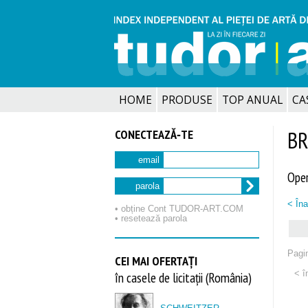
HOME
PRODUSE
TOP ANUAL
CA
CONECTEAZĂ‑TE
BR
email
Oper
parola
< Îna
• obține Cont TUDOR‑ART.COM
• resetează parola
Pagin
CEI MAI OFERTAȚI
< î
în casele de licitații (România)