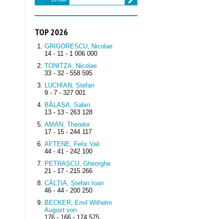
TOP 2026
GRIGORESCU, Nicolae
14 - 11 - 1 006 000
TONITZA, Nicolae
33 - 32 - 558 595
LUCHIAN, Ștefan
9 - 7 - 327 001
BĂLAȘA, Sabin
13 - 13 - 263 128
AMAN, Theodor
17 - 15 - 244 117
AFTENE, Felix Vali
44 - 41 - 242 100
PETRAȘCU, Gheorghe
21 - 17 - 215 266
CÂLȚIA, Ștefan Ioan
46 - 44 - 200 250
BECKER, Emil Wilhelm
August von
176 - 166 - 174 575