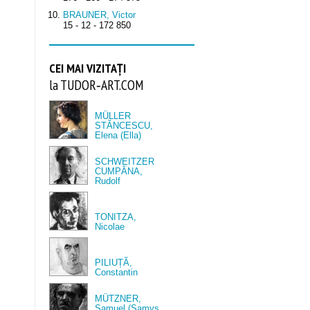
BRAUNER, Victor
15 - 12 - 172 850
CEI MAI VIZITAȚI
la TUDOR‑ART.COM
MÜLLER
STĂNCESCU,
Elena (Ella)
SCHWEITZER
CUMPĂNA,
Rudolf
TONITZA,
Nicolae
PILIUȚĂ,
Constantin
MÜTZNER,
Samuel (Samys,