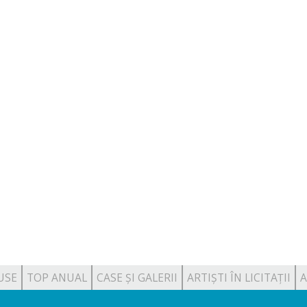
USE
TOP ANUAL
CASE ȘI GALERII
ARTIȘTI ÎN LICITAȚII
A