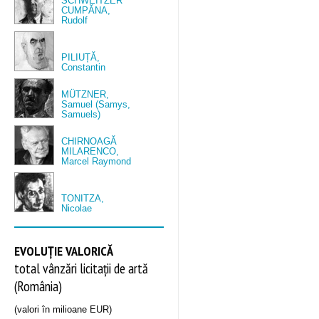
SCHWEITZER
CUMPĂNA,
Rudolf
PILIUȚĂ,
Constantin
MÜTZNER,
Samuel (Samys,
Samuels)
CHIRNOAGĂ
MILARENCO,
Marcel Raymond
TONITZA,
Nicolae
EVOLUȚIE VALORICĂ
total vânzări licitații de artă
(România)
(valori în milioane EUR)