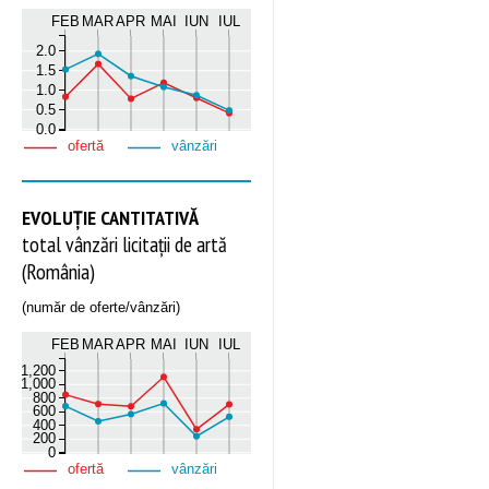
FEB
MAR
APR
MAI
IUN
IUL
2.0
1.5
1.0
0.5
0.0
ofertă
vânzări
EVOLUȚIE CANTITATIVĂ
total vânzări licitații de artă
(România)
(număr de oferte/vânzări)
FEB
MAR
APR
MAI
IUN
IUL
1,200
1,000
800
600
400
200
0
ofertă
vânzări