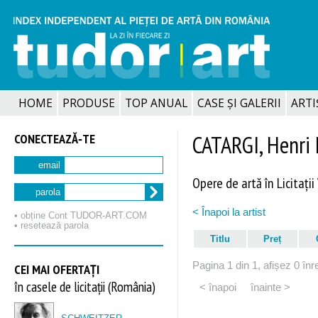
HOME
PRODUSE
TOP ANUAL
CASE ȘI GALERII
ARTIȘ
CONECTEAZĂ‑TE
CATARGI, Henri 
email
Opere de artă în Licitații
parola
< Înapoi la artist
• obține Cont TUDOR‑ART.COM
• resetează parola
Titlu
Preț
Pagina 1 din 1, afișez 0 înre
CEI MAI OFERTAȚI
în casele de licitații (România)
< înapoi
înainte >