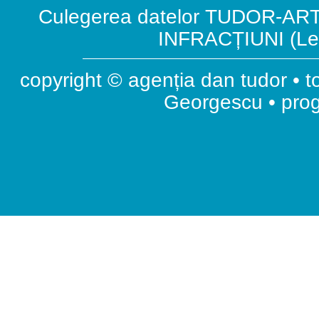
Culegerea datelor TUDOR-ART.
INFRACȚIUNI (Leg
copyright © agenția dan tudor • t
Georgescu • pr