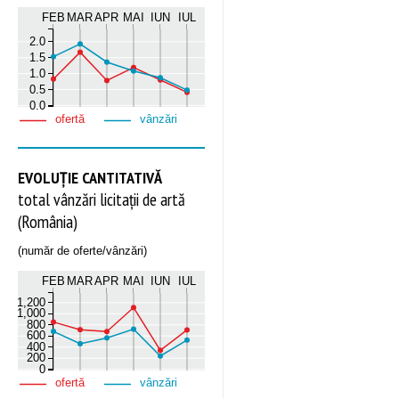
FEB
MAR
APR
MAI
IUN
IUL
2.0
1.5
1.0
0.5
0.0
ofertă
vânzări
EVOLUȚIE CANTITATIVĂ
total vânzări licitații de artă
(România)
(număr de oferte/vânzări)
FEB
MAR
APR
MAI
IUN
IUL
1,200
1,000
800
600
400
200
0
ofertă
vânzări