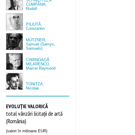
SCHWEITZER
CUMPĂNA,
Rudolf
PILIUȚĂ,
Constantin
MÜTZNER,
Samuel (Samys,
Samuels)
CHIRNOAGĂ
MILARENCO,
Marcel Raymond
TONITZA,
Nicolae
EVOLUȚIE VALORICĂ
total vânzări licitații de artă
(România)
(valori în milioane EUR)