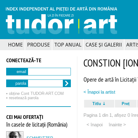
HOME
PRODUSE
TOP ANUAL
CASE ȘI GALERII
ARTIȘ
CONECTEAZĂ‑TE
CONSTION [IONE
email
Opere de artă în Licitații
parola
< Înapoi la artist
• obține Cont TUDOR‑ART.COM
• resetează parola
Titlu
Preț
Pagina 1 din 1, afișez 0 înre
CEI MAI OFERTAȚI
în casele de licitații (România)
< înapoi
înainte >