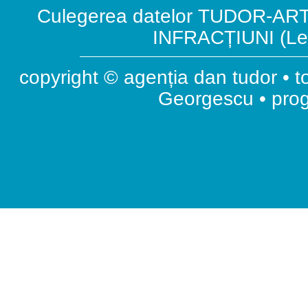
Culegerea datelor TUDOR-ART.
INFRACȚIUNI (Leg
copyright © agenția dan tudor • t
Georgescu • pr