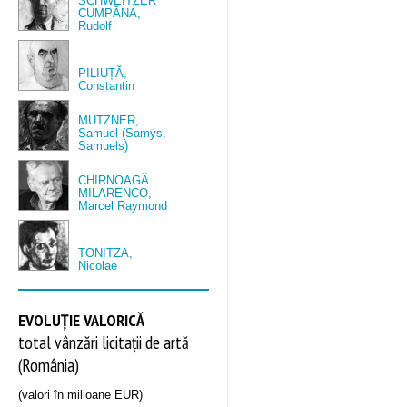
SCHWEITZER
CUMPĂNA,
Rudolf
PILIUȚĂ,
Constantin
MÜTZNER,
Samuel (Samys,
Samuels)
CHIRNOAGĂ
MILARENCO,
Marcel Raymond
TONITZA,
Nicolae
EVOLUȚIE VALORICĂ
total vânzări licitații de artă
(România)
(valori în milioane EUR)