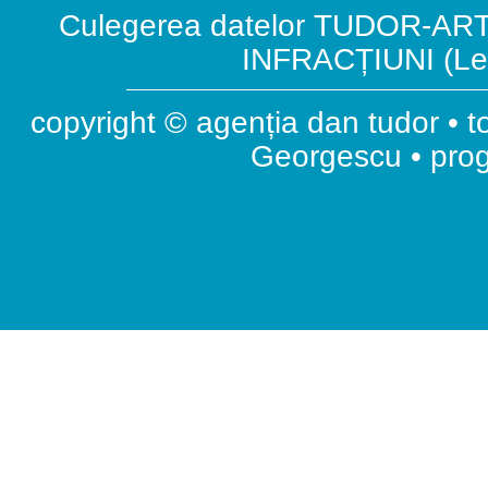
Culegerea datelor TUDOR-ART.
INFRACȚIUNI (Leg
copyright © agenția dan tudor • t
Georgescu • pr