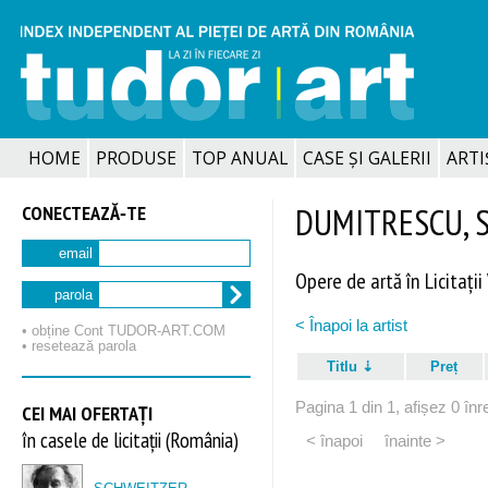
HOME
PRODUSE
TOP ANUAL
CASE ȘI GALERII
ARTIȘ
CONECTEAZĂ‑TE
DUMITRESCU, S
email
Opere de artă în Licitații
parola
< Înapoi la artist
• obține Cont TUDOR‑ART.COM
• resetează parola
Titlu
Preț
Pagina 1 din 1, afișez 0 înre
CEI MAI OFERTAȚI
în casele de licitații (România)
< înapoi
înainte >