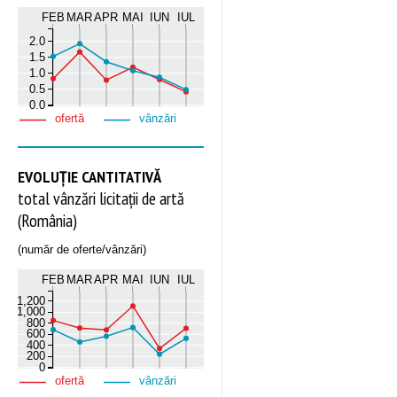
FEB
MAR
APR
MAI
IUN
IUL
2.0
1.5
1.0
0.5
0.0
ofertă
vânzări
EVOLUȚIE CANTITATIVĂ
total vânzări licitații de artă
(România)
(număr de oferte/vânzări)
FEB
MAR
APR
MAI
IUN
IUL
1,200
1,000
800
600
400
200
0
ofertă
vânzări