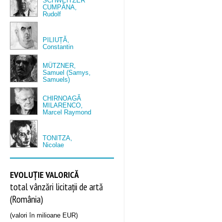
SCHWEITZER
CUMPĂNA,
Rudolf
PILIUȚĂ,
Constantin
MÜTZNER,
Samuel (Samys,
Samuels)
CHIRNOAGĂ
MILARENCO,
Marcel Raymond
TONITZA,
Nicolae
EVOLUȚIE VALORICĂ
total vânzări licitații de artă
(România)
(valori în milioane EUR)