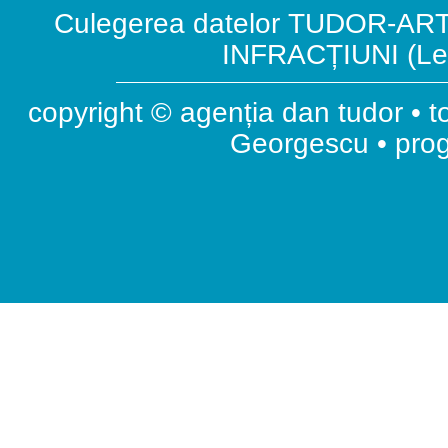
Culegerea datelor TUDOR-ART.
INFRACȚIUNI (Leg
copyright © agenția dan tudor • t
Georgescu • pr