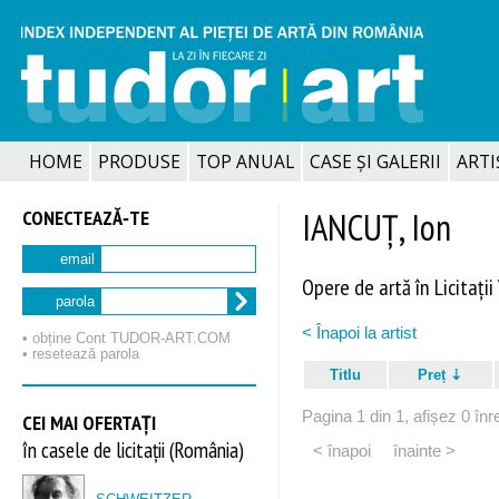
HOME
PRODUSE
TOP ANUAL
CASE ȘI GALERII
ARTIȘ
CONECTEAZĂ‑TE
IANCUȚ, Ion
email
Opere de artă în Licitații
parola
< Înapoi la artist
• obține Cont TUDOR‑ART.COM
• resetează parola
Titlu
Preț
Pagina 1 din 1, afișez 0 înre
CEI MAI OFERTAȚI
în casele de licitații (România)
< înapoi
înainte >