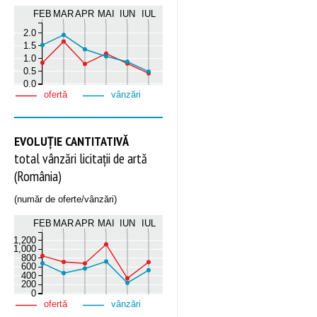
FEB
MAR
APR
MAI
IUN
IUL
2.0
1.5
1.0
0.5
0.0
ofertă
vânzări
EVOLUȚIE CANTITATIVĂ
total vânzări licitații de artă
(România)
(număr de oferte/vânzări)
FEB
MAR
APR
MAI
IUN
IUL
1,200
1,000
800
600
400
200
0
ofertă
vânzări