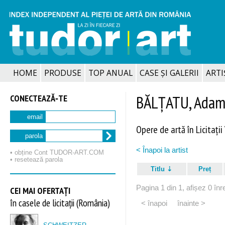
HOME
PRODUSE
TOP ANUAL
CASE ȘI GALERII
ARTIȘ
CONECTEAZĂ‑TE
BĂLȚATU, Ada
email
Opere de artă în Licitații
parola
< Înapoi la artist
• obține Cont TUDOR‑ART.COM
• resetează parola
Titlu
Preț
Pagina 1 din 1, afișez 0 înre
CEI MAI OFERTAȚI
în casele de licitații (România)
< înapoi
înainte >