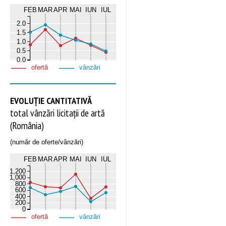
FEB
MAR
APR
MAI
IUN
IUL
2.0
1.5
1.0
0.5
0.0
ofertă
vânzări
EVOLUȚIE CANTITATIVĂ
total vânzări licitații de artă
(România)
(număr de oferte/vânzări)
FEB
MAR
APR
MAI
IUN
IUL
1,200
1,000
800
600
400
200
0
ofertă
vânzări