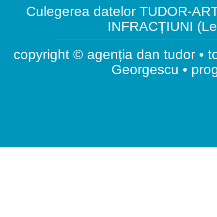
Culegerea datelor TUDOR-ART.
INFRACȚIUNI (Leg
copyright © agenția dan tudor • t
Georgescu • pr