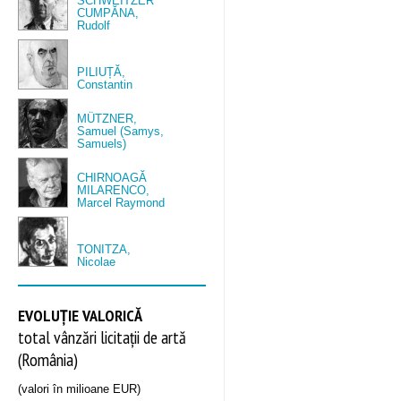
SCHWEITZER
CUMPĂNA,
Rudolf
PILIUȚĂ,
Constantin
MÜTZNER,
Samuel (Samys,
Samuels)
CHIRNOAGĂ
MILARENCO,
Marcel Raymond
TONITZA,
Nicolae
EVOLUȚIE VALORICĂ
total vânzări licitații de artă
(România)
(valori în milioane EUR)