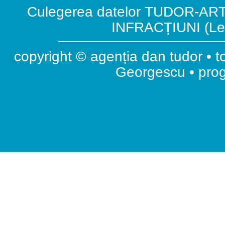
Culegerea datelor TUDOR-ART.
INFRACȚIUNI (Leg
copyright © agenția dan tudor • t
Georgescu • pr