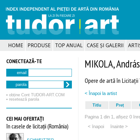
HOME
PRODUSE
TOP ANUAL
CASE ȘI GALERII
ARTIȘ
CONECTEAZĂ‑TE
MIKOLA, András
email
Opere de artă în Licitații
parola
< Înapoi la artist
• obține Cont TUDOR‑ART.COM
• resetează parola
Titlu
Preț
Pagina 1 din 1, afișez 0 înre
CEI MAI OFERTAȚI
în casele de licitații (România)
< înapoi
înainte >