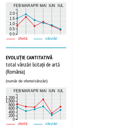
FEB
MAR
APR
MAI
IUN
IUL
2.0
1.5
1.0
0.5
0.0
ofertă
vânzări
EVOLUȚIE CANTITATIVĂ
total vânzări licitații de artă
(România)
(număr de oferte/vânzări)
FEB
MAR
APR
MAI
IUN
IUL
1,200
1,000
800
600
400
200
0
ofertă
vânzări