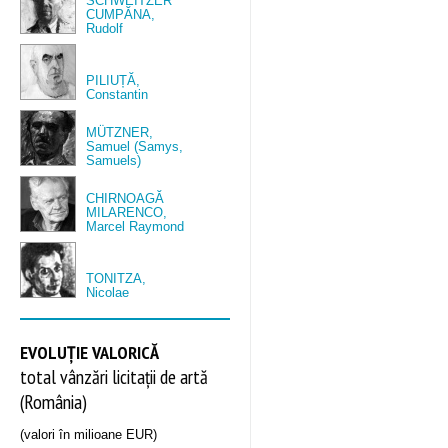
SCHWEITZER
CUMPĂNA,
Rudolf
PILIUȚĂ,
Constantin
MÜTZNER,
Samuel (Samys,
Samuels)
CHIRNOAGĂ
MILARENCO,
Marcel Raymond
TONITZA,
Nicolae
EVOLUȚIE VALORICĂ
total vânzări licitații de artă
(România)
(valori în milioane EUR)