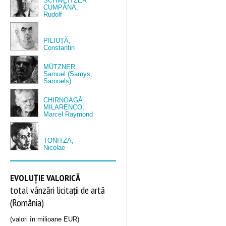
SCHWEITZER
CUMPĂNA,
Rudolf
PILIUȚĂ,
Constantin
MÜTZNER,
Samuel (Samys,
Samuels)
CHIRNOAGĂ
MILARENCO,
Marcel Raymond
TONITZA,
Nicolae
EVOLUȚIE VALORICĂ
total vânzări licitații de artă
(România)
(valori în milioane EUR)