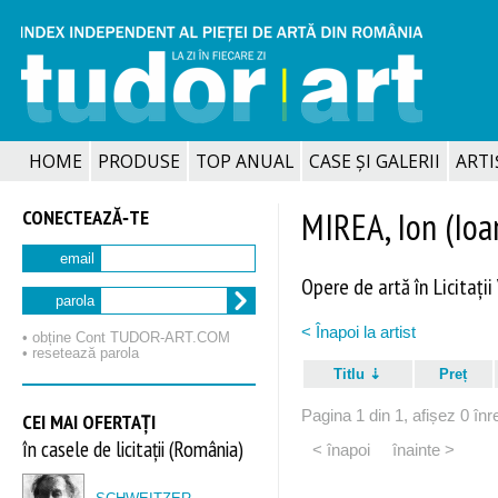
HOME
PRODUSE
TOP ANUAL
CASE ȘI GALERII
ARTIȘ
CONECTEAZĂ‑TE
MIREA, Ion (Ioa
email
Opere de artă în Licitații
parola
< Înapoi la artist
• obține Cont TUDOR‑ART.COM
• resetează parola
Titlu
Preț
Pagina 1 din 1, afișez 0 înre
CEI MAI OFERTAȚI
în casele de licitații (România)
< înapoi
înainte >