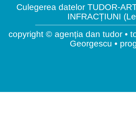
Culegerea datelor TUDOR-ART.
INFRACȚIUNI (Leg
copyright © agenția dan tudor • t
Georgescu • pr