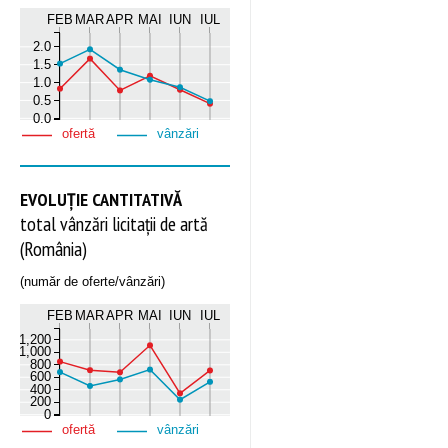
FEB
MAR
APR
MAI
IUN
IUL
2.0
1.5
1.0
0.5
0.0
ofertă
vânzări
EVOLUȚIE CANTITATIVĂ
total vânzări licitații de artă
(România)
(număr de oferte/vânzări)
FEB
MAR
APR
MAI
IUN
IUL
1,200
1,000
800
600
400
200
0
ofertă
vânzări