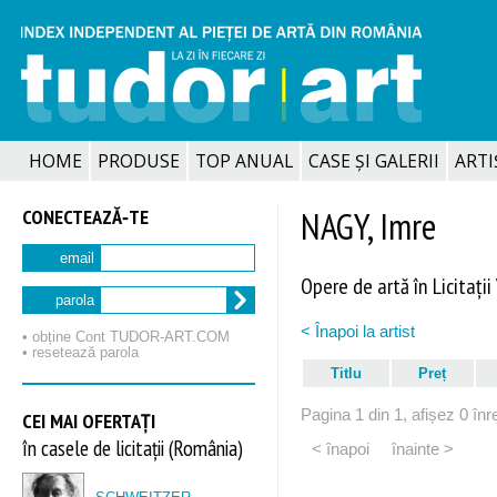
HOME
PRODUSE
TOP ANUAL
CASE ȘI GALERII
ARTIȘ
CONECTEAZĂ‑TE
NAGY, Imre
email
Opere de artă în Licitații
parola
< Înapoi la artist
• obține Cont TUDOR‑ART.COM
• resetează parola
Titlu
Preț
Pagina 1 din 1, afișez 0 înre
CEI MAI OFERTAȚI
în casele de licitații (România)
< înapoi
înainte >