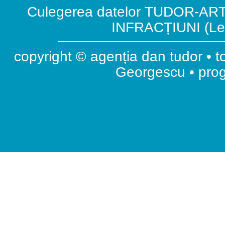
Culegerea datelor TUDOR-ART.
INFRACȚIUNI (Leg
copyright © agenția dan tudor • t
Georgescu • pr