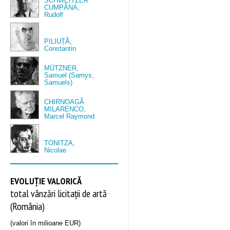
SCHWEITZER
CUMPĂNA,
Rudolf
PILIUȚĂ,
Constantin
MÜTZNER,
Samuel (Samys,
Samuels)
CHIRNOAGĂ
MILARENCO,
Marcel Raymond
TONITZA,
Nicolae
EVOLUȚIE VALORICĂ
total vânzări licitații de artă
(România)
(valori în milioane EUR)