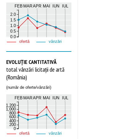
FEB
MAR
APR
MAI
IUN
IUL
2.0
1.5
1.0
0.5
0.0
ofertă
vânzări
EVOLUȚIE CANTITATIVĂ
total vânzări licitații de artă
(România)
(număr de oferte/vânzări)
FEB
MAR
APR
MAI
IUN
IUL
1,200
1,000
800
600
400
200
0
ofertă
vânzări