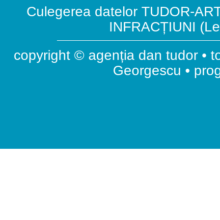
Culegerea datelor TUDOR-ART.
INFRACȚIUNI (Leg
copyright © agenția dan tudor • t
Georgescu • pr