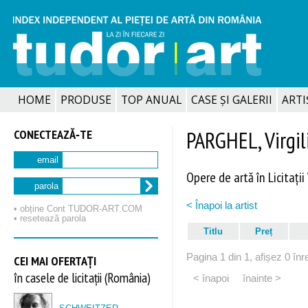
HOME
PRODUSE
TOP ANUAL
CASE ȘI GALERII
ARTIȘ
CONECTEAZĂ‑TE
PARGHEL, Virgil
email
Opere de artă în Licitații
parola
< Înapoi la artist
• obține Cont TUDOR‑ART.COM
• resetează parola
Titlu
Preț
Pagina 1 din 1, afișez 0 înre
CEI MAI OFERTAȚI
în casele de licitații (România)
< înapoi
înainte >