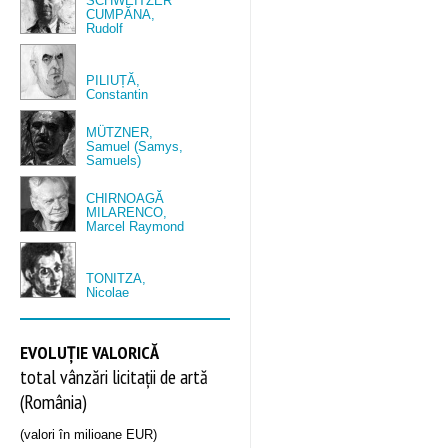
SCHWEITZER
CUMPĂNA,
Rudolf
PILIUȚĂ,
Constantin
MÜTZNER,
Samuel (Samys,
Samuels)
CHIRNOAGĂ
MILARENCO,
Marcel Raymond
TONITZA,
Nicolae
EVOLUȚIE VALORICĂ
total vânzări licitații de artă
(România)
(valori în milioane EUR)