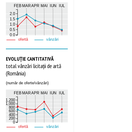
FEB
MAR
APR
MAI
IUN
IUL
2.0
1.5
1.0
0.5
0.0
ofertă
vânzări
EVOLUȚIE CANTITATIVĂ
total vânzări licitații de artă
(România)
(număr de oferte/vânzări)
FEB
MAR
APR
MAI
IUN
IUL
1,200
1,000
800
600
400
200
0
ofertă
vânzări