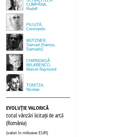
SCHWEITZER
CUMPĂNA,
Rudolf
PILIUȚĂ,
Constantin
MÜTZNER,
Samuel (Samys,
Samuels)
CHIRNOAGĂ
MILARENCO,
Marcel Raymond
TONITZA,
Nicolae
EVOLUȚIE VALORICĂ
total vânzări licitații de artă
(România)
(valori în milioane EUR)