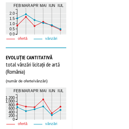
FEB
MAR
APR
MAI
IUN
IUL
2.0
1.5
1.0
0.5
0.0
ofertă
vânzări
EVOLUȚIE CANTITATIVĂ
total vânzări licitații de artă
(România)
(număr de oferte/vânzări)
FEB
MAR
APR
MAI
IUN
IUL
1,200
1,000
800
600
400
200
0
ofertă
vânzări