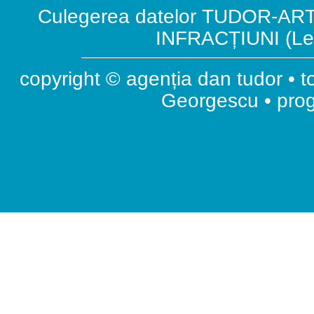
Culegerea datelor TUDOR-ART.
INFRACȚIUNI (Leg
copyright © agenția dan tudor • t
Georgescu • pr