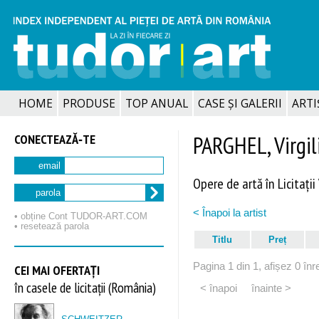
HOME
PRODUSE
TOP ANUAL
CASE ȘI GALERII
ARTIȘ
CONECTEAZĂ‑TE
PARGHEL, Virgil
email
Opere de artă în Licitații
parola
< Înapoi la artist
• obține Cont TUDOR‑ART.COM
• resetează parola
Titlu
Preț
Pagina 1 din 1, afișez 0 înre
CEI MAI OFERTAȚI
în casele de licitații (România)
< înapoi
înainte >