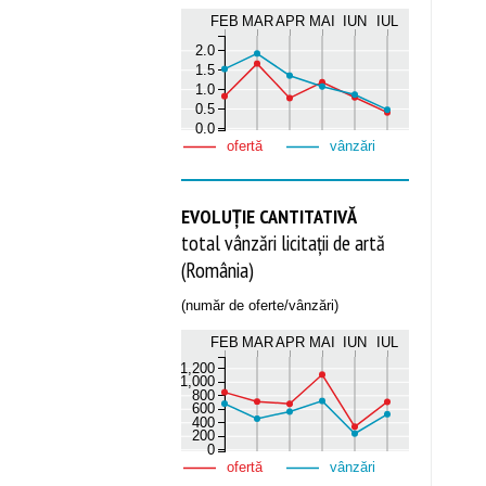
FEB
MAR
APR
MAI
IUN
IUL
2.0
1.5
1.0
0.5
0.0
ofertă
vânzări
EVOLUȚIE CANTITATIVĂ
total vânzări licitații de artă
(România)
(număr de oferte/vânzări)
FEB
MAR
APR
MAI
IUN
IUL
1,200
1,000
800
600
400
200
0
ofertă
vânzări