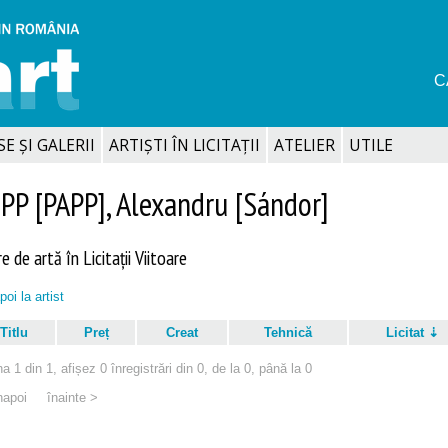
C
SE ȘI GALERII
ARTIȘTI ÎN LICITAȚII
ATELIER
UTILE
PP [PAPP], Alexandru [Sándor]
e de artă în Licitații Viitoare
poi la artist
Titlu
Preț
Creat
Tehnică
Licitat
a 1 din 1, afișez 0 înregistrări din 0, de la 0, până la 0
napoi
înainte >