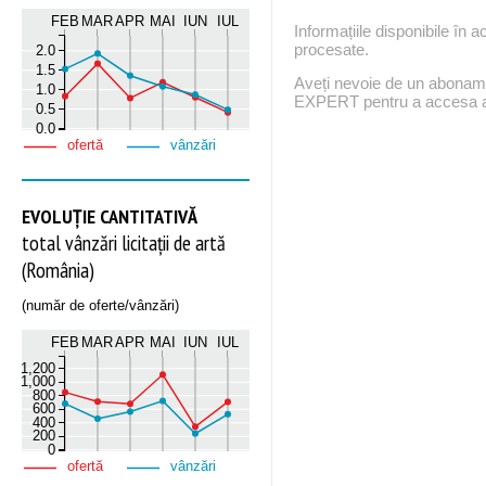
FEB
MAR
APR
MAI
IUN
IUL
Informațiile disponibile în 
procesate.
2.0
1.5
Aveți nevoie de un abona
1.0
EXPERT pentru a accesa ac
0.5
0.0
ofertă
vânzări
EVOLUȚIE CANTITATIVĂ
total vânzări licitații de artă
(România)
(număr de oferte/vânzări)
FEB
MAR
APR
MAI
IUN
IUL
1,200
1,000
800
600
400
200
0
ofertă
vânzări