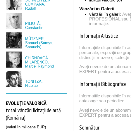
SCHWEITZER
CUMPĂNA,
Rudolf
Vânzări în Galerii
vânzări în galerii:
Aveț
PROFESIONAL sau EX
PILIUȚĂ,
informație.
Constantin
Informații Artistice
MÜTZNER,
Samuel (Samys,
Samuels)
Informațiile disponibile în a
personale, expoziții de grup
distincții, muzee și colecții
CHIRNOAGĂ
MILARENCO,
Marcel Raymond
Aveți nevoie de un abona
EXPERT pentru a accesa ac
TONITZA,
Informații Bibliografice
Nicolae
Informațiile disponibile în a
cataloage sau periodice.
EVOLUȚIE VALORICĂ
total vânzări licitații de artă
Aveți nevoie de un abona
EXPERT pentru a accesa ac
(România)
Semnături
(valori în milioane EUR)