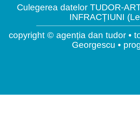
Culegerea datelor TUDOR-ART.
INFRACȚIUNI (Leg
copyright © agenția dan tudor • t
Georgescu • pr