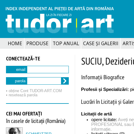
HOME
PRODUSE
TOP ANUAL
CASE ȘI GALERII
ARTIȘ
CONECTEAZĂ‑TE
SUCIU, Dezider
email
Informații Biografice
parola
Profesii și Specializări:
pi
• obține Cont TUDOR‑ART.COM
• resetează parola
Lucrări în Licitații și Galer
CEI MAI OFERTAȚI
Licitații de artă
în casele de licitații (România)
opere licitate:
Aveți n
PROFESIONAL sau EX
informație.
licitații viitoare (0)