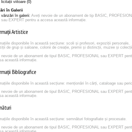
licitații viitoare (0)
ri în Galerii
vânzări în galerii:
Aveți nevoie de un abonament de tip BASIC, PROFESIO
sau EXPERT pentru a accesa această informație.
rmații Artistice
mațiile disponibile în această secțiune: scoli și profesori, expoziții personale,
iții de grup și saloane, colonii de creație, premii și distincții, muzee și colecți
i nevoie de un abonament de tipul BASIC, PROFESIONAL sau EXPERT pent
sa această informație.
rmații Bibliografice
mațiile disponibile în această secțiune: menționări în cărți, cataloage sau peri
i nevoie de un abonament de tipul BASIC, PROFESIONAL sau EXPERT pent
sa această informație.
nături
mațiile disponibile în această secțiune: semnături fotografiate și procesate.
i nevoie de un abonament de tipul BASIC, PROFESIONAL sau EXPERT pent
sa această informație.