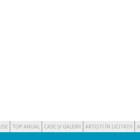
USE
TOP ANUAL
CASE ȘI GALERII
ARTIȘTI ÎN LICITAȚII
A