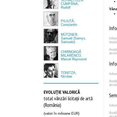
SCHWEITZER
CUMPĂNA,
Rudolf
Vânză
PILIUȚĂ,
Constantin
Info
MÜTZNER,
Samuel (Samys,
Infor
Samuels)
expoz
Aveț
CHIRNOAGĂ
acce
MILARENCO,
Marcel Raymond
Info
TONITZA,
Infor
Nicolae
Aveț
acce
EVOLUȚIE VALORICĂ
Sem
total vânzări licitații de artă
(România)
Infor
Aveț
(valori în milioane EUR)
acce