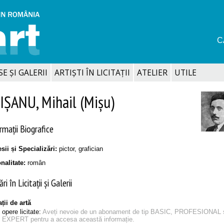
C
SE ȘI GALERII
ARTIȘTI ÎN LICITAȚII
ATELIER
UTILE
IȘANU, Mihail (Mișu)
rmații Biografice
sii și Specializări:
pictor, grafician
onalitate:
român
ri în Licitații și Galerii
ații de artă
opere licitate:
Aveți nevoie de un abonament de tip BASIC, PROFESIONAL 
EXPERT pentru a accesa această informație.