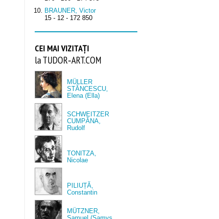
BRAUNER, Victor
15 - 12 - 172 850
CEI MAI VIZITAȚI
la TUDOR‑ART.COM
MÜLLER
STĂNCESCU,
Elena (Ella)
SCHWEITZER
CUMPĂNA,
Rudolf
TONITZA,
Nicolae
PILIUȚĂ,
Constantin
MÜTZNER,
Samuel (Samys,