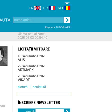
EN
FR
RO
AUTĂ
Rețeaua TUDOR-ART
Ultima actualizare:
2026-08-03 09:54:40
LICITAȚII VIITOARE
13 septembrie 2026
ALIS
22 septembrie 2026
ARTMARK
25 septembrie 2026
VIKART
pictură
sculptură
ÎNSCRIERE NEWSLETTER
sau
email