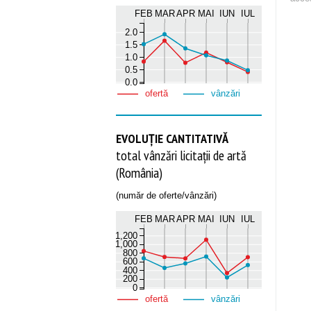
FEB
MAR
APR
MAI
IUN
IUL
2.0
1.5
1.0
0.5
0.0
ofertă
vânzări
EVOLUȚIE CANTITATIVĂ
total vânzări licitații de artă
(România)
(număr de oferte/vânzări)
FEB
MAR
APR
MAI
IUN
IUL
1,200
1,000
800
600
400
200
0
ofertă
vânzări