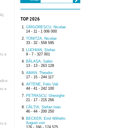
NAL
TOP 2026
GRIGORESCU, Nicolae
14 - 11 - 1 006 000
TONITZA, Nicolae
33 - 32 - 558 595
i
LUCHIAN, Ștefan
ru a
9 - 7 - 327 001
BĂLAȘA, Sabin
13 - 13 - 263 128
AMAN, Theodor
17 - 15 - 244 117
odice.
AFTENE, Felix Vali
44 - 41 - 242 100
ru a
PETRAȘCU, Gheorghe
21 - 17 - 215 266
CÂLȚIA, Ștefan Ioan
46 - 44 - 200 250
BECKER, Emil Wilhelm
August von
ru a
176 - 166 - 174 575