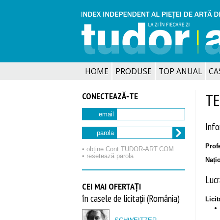
HOME
PRODUSE
TOP ANUAL
CA
CONECTEAZĂ‑TE
TE
email
Info
parola
Profe
• obține Cont TUDOR‑ART.COM
• resetează parola
Nați
Lucră
CEI MAI OFERTAȚI
în casele de licitații (România)
Licit