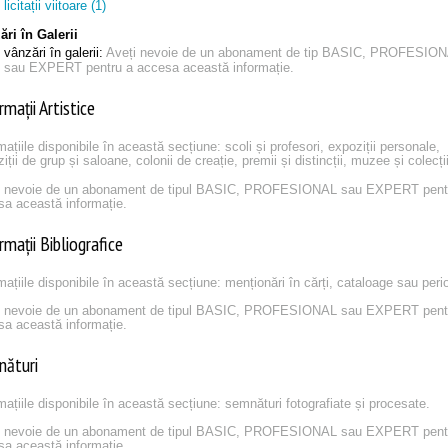
licitații viitoare (1)
ri în Galerii
vânzări în galerii:
Aveți nevoie de un abonament de tip BASIC, PROFESIO
sau EXPERT pentru a accesa această informație.
rmații Artistice
mațiile disponibile în această secțiune: scoli și profesori, expoziții personale,
iții de grup și saloane, colonii de creație, premii și distincții, muzee și colecți
i nevoie de un abonament de tipul BASIC, PROFESIONAL sau EXPERT pent
sa această informație.
rmații Bibliografice
mațiile disponibile în această secțiune: menționări în cărți, cataloage sau peri
i nevoie de un abonament de tipul BASIC, PROFESIONAL sau EXPERT pent
sa această informație.
nături
mațiile disponibile în această secțiune: semnături fotografiate și procesate.
i nevoie de un abonament de tipul BASIC, PROFESIONAL sau EXPERT pent
sa această informație.