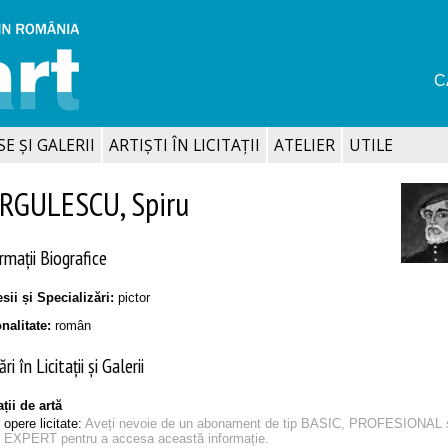
C
SE ȘI GALERII
ARTIȘTI ÎN LICITAȚII
ATELIER
UTILE
RGULESCU, Spiru
rmații Biografice
sii și Specializări:
pictor
onalitate:
român
ri în Licitații și Galerii
ații de artă
opere licitate:
Aveți nevoie de un abonament de tip BASIC, PROFESIONAL 
EXPERT pentru a accesa această informație.