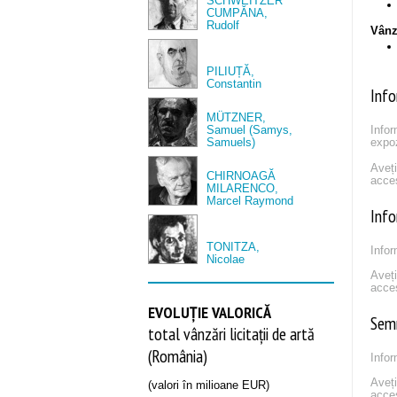
SCHWEITZER
CUMPĂNA,
Rudolf
Vânză
PILIUȚĂ,
Constantin
Info
MÜTZNER,
Samuel (Samys,
Infor
Samuels)
expoz
Aveț
CHIRNOAGĂ
acce
MILARENCO,
Marcel Raymond
Info
TONITZA,
Infor
Nicolae
Aveț
acce
EVOLUȚIE VALORICĂ
Sem
total vânzări licitații de artă
(România)
Infor
Aveț
(valori în milioane EUR)
acce