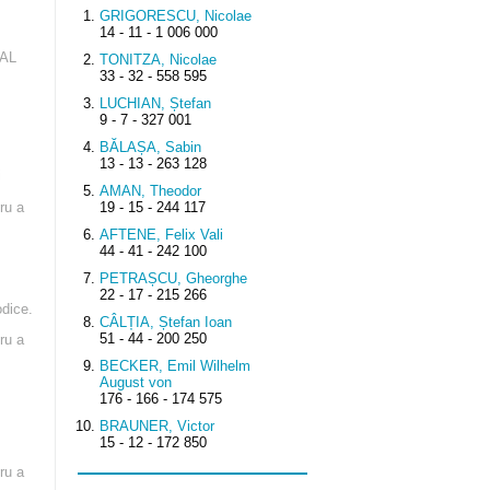
GRIGORESCU, Nicolae
14 - 11 - 1 006 000
NAL
TONITZA, Nicolae
33 - 32 - 558 595
LUCHIAN, Ștefan
9 - 7 - 327 001
BĂLAȘA, Sabin
13 - 13 - 263 128
i
AMAN, Theodor
ru a
19 - 15 - 244 117
AFTENE, Felix Vali
44 - 41 - 242 100
PETRAȘCU, Gheorghe
22 - 17 - 215 266
odice.
CÂLȚIA, Ștefan Ioan
51 - 44 - 200 250
ru a
BECKER, Emil Wilhelm
August von
176 - 166 - 174 575
BRAUNER, Victor
15 - 12 - 172 850
ru a