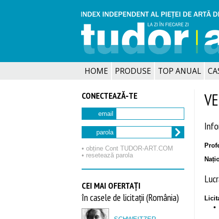
HOME
PRODUSE
TOP ANUAL
CA
CONECTEAZĂ‑TE
VE
email
Info
parola
Profe
• obține Cont TUDOR‑ART.COM
• resetează parola
Nați
Lucră
CEI MAI OFERTAȚI
în casele de licitații (România)
Licit