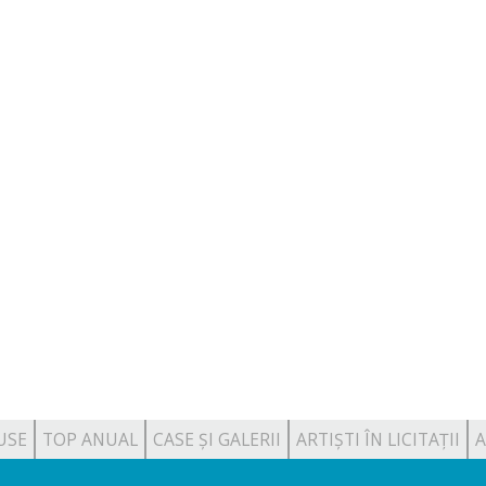
USE
TOP ANUAL
CASE ȘI GALERII
ARTIȘTI ÎN LICITAȚII
A