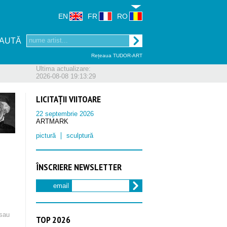
EN
FR
RO
AUTĂ
Rețeaua TUDOR-ART
Ultima actualizare:
2026-08-08 19:13:29
LICITAȚII VIITOARE
22 septembrie 2026
ARTMARK
pictură
sculptură
ÎNSCRIERE NEWSLETTER
email
sau
TOP 2026