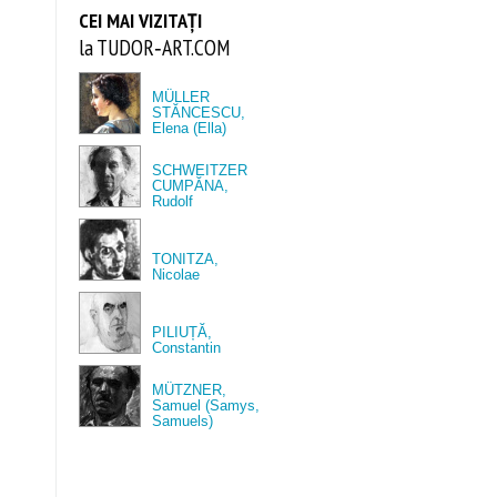
CEI MAI VIZITAȚI
la TUDOR‑ART.COM
MÜLLER
STĂNCESCU,
Elena (Ella)
SCHWEITZER
CUMPĂNA,
Rudolf
TONITZA,
Nicolae
PILIUȚĂ,
Constantin
MÜTZNER,
Samuel (Samys,
Samuels)