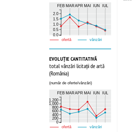
FEB
MAR
APR
MAI
IUN
IUL
2.0
1.5
1.0
0.5
0.0
ofertă
vânzări
EVOLUȚIE CANTITATIVĂ
total vânzări licitații de artă
(România)
(număr de oferte/vânzări)
FEB
MAR
APR
MAI
IUN
IUL
1,200
1,000
800
600
400
200
0
ofertă
vânzări