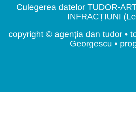
Culegerea datelor TUDOR-ART.
INFRACȚIUNI (Leg
copyright © agenția dan tudor • t
Georgescu • pr