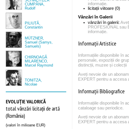
SCHWEITZER
informație.
CUMPĂNA,
Rudolf
licitații viitoare (0)
Vânzări în Galerii
vânzări în galerii:
Aveț
PILIUȚĂ,
PROFESIONAL sau EX
Constantin
informație.
MÜTZNER,
Informații Artistice
Samuel (Samys,
Samuels)
Informațiile disponibile în a
CHIRNOAGĂ
personale, expoziții de grup
MILARENCO,
distincții, muzee și colecții
Marcel Raymond
Aveți nevoie de un abona
EXPERT pentru a accesa ac
TONITZA,
Nicolae
Informații Bibliografice
EVOLUȚIE VALORICĂ
Informațiile disponibile în a
total vânzări licitații de artă
cataloage sau periodice.
(România)
Aveți nevoie de un abona
EXPERT pentru a accesa ac
(valori în milioane EUR)