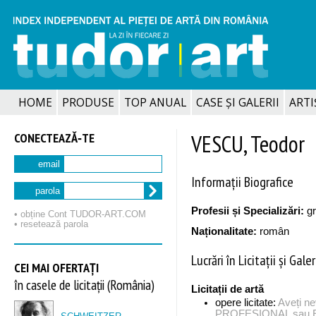
HOME
PRODUSE
TOP ANUAL
CASE ȘI GALERII
ARTIȘ
CONECTEAZĂ‑TE
VESCU, Teodor
email
Informații Biografice
parola
Profesii și Specializări:
gr
• obține Cont TUDOR‑ART.COM
• resetează parola
Naționalitate:
român
Lucrări în Licitații și Galer
CEI MAI OFERTAȚI
în casele de licitații (România)
Licitații de artă
opere licitate:
Aveți n
PROFESIONAL sau EX