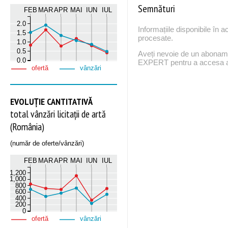
Semnături
FEB
MAR
APR
MAI
IUN
IUL
2.0
Informațiile disponibile în 
1.5
procesate.
1.0
0.5
Aveți nevoie de un abona
0.0
EXPERT pentru a accesa ac
ofertă
vânzări
EVOLUȚIE CANTITATIVĂ
total vânzări licitații de artă
(România)
(număr de oferte/vânzări)
FEB
MAR
APR
MAI
IUN
IUL
1,200
1,000
800
600
400
200
0
ofertă
vânzări