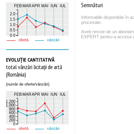
Semnături
FEB
MAR
APR
MAI
IUN
IUL
2.0
Informațiile disponibile în 
1.5
procesate.
1.0
0.5
Aveți nevoie de un abona
0.0
EXPERT pentru a accesa ac
ofertă
vânzări
EVOLUȚIE CANTITATIVĂ
total vânzări licitații de artă
(România)
(număr de oferte/vânzări)
FEB
MAR
APR
MAI
IUN
IUL
1,200
1,000
800
600
400
200
0
ofertă
vânzări