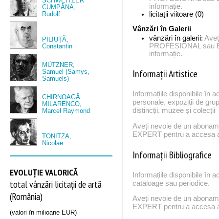
SCHWEITZER
informație.
CUMPĂNA,
Rudolf
licitații viitoare (0)
Vânzări în Galerii
vânzări în galerii:
Aveț
PILIUȚĂ,
PROFESIONAL sau EX
Constantin
informație.
MÜTZNER,
Informații Artistice
Samuel (Samys,
Samuels)
Informațiile disponibile în a
CHIRNOAGĂ
personale, expoziții de grup
MILARENCO,
distincții, muzee și colecții
Marcel Raymond
Aveți nevoie de un abona
EXPERT pentru a accesa ac
TONITZA,
Nicolae
Informații Bibliografice
EVOLUȚIE VALORICĂ
Informațiile disponibile în a
total vânzări licitații de artă
cataloage sau periodice.
(România)
Aveți nevoie de un abona
EXPERT pentru a accesa ac
(valori în milioane EUR)