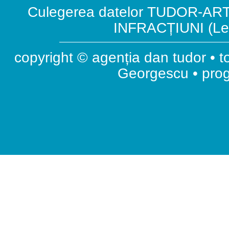
Culegerea datelor TUDOR-ART.
INFRACȚIUNI (Leg
copyright © agenția dan tudor • t
Georgescu • pr