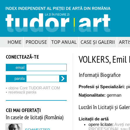
HOME
PRODUSE
TOP ANUAL
CASE ȘI GALERII
ARTIȘ
CONECTEAZĂ‑TE
VOLKERS, Emil 
email
Informații Biografice
parola
Profesii și Specializări:
pi
• obține Cont TUDOR‑ART.COM
• resetează parola
Naționalitate:
german
Lucrări în Licitații și Galer
CEI MAI OFERTAȚI
în casele de licitații (România)
Licitații de artă
opere licitate:
Aveți n
PROFESIONAL sau EX