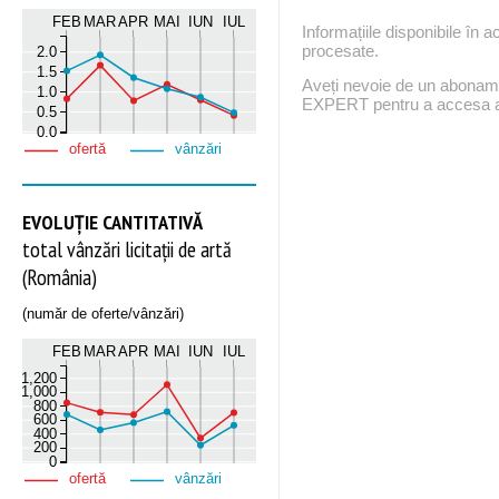
FEB
MAR
APR
MAI
IUN
IUL
Informațiile disponibile în 
procesate.
2.0
1.5
Aveți nevoie de un abona
1.0
EXPERT pentru a accesa ac
0.5
0.0
ofertă
vânzări
EVOLUȚIE CANTITATIVĂ
total vânzări licitații de artă
(România)
(număr de oferte/vânzări)
FEB
MAR
APR
MAI
IUN
IUL
1,200
1,000
800
600
400
200
0
ofertă
vânzări