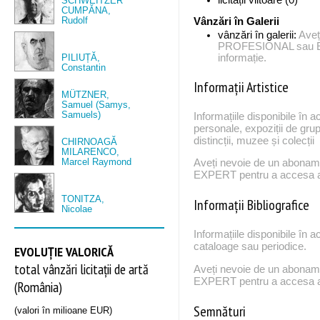
SCHWEITZER
CUMPĂNA,
Rudolf
Vânzări în Galerii
vânzări în galerii:
Aveț
PROFESIONAL sau EX
PILIUȚĂ,
informație.
Constantin
Informații Artistice
MÜTZNER,
Samuel (Samys,
Samuels)
Informațiile disponibile în a
personale, expoziții de grup
distincții, muzee și colecții
CHIRNOAGĂ
MILARENCO,
Marcel Raymond
Aveți nevoie de un abona
EXPERT pentru a accesa ac
TONITZA,
Informații Bibliografice
Nicolae
Informațiile disponibile în a
cataloage sau periodice.
EVOLUȚIE VALORICĂ
total vânzări licitații de artă
Aveți nevoie de un abona
EXPERT pentru a accesa ac
(România)
Semnături
(valori în milioane EUR)