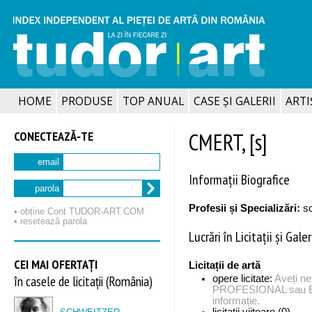
HOME
PRODUSE
TOP ANUAL
CASE ȘI GALERII
ARTIȘ
CONECTEAZĂ‑TE
CMERT, [s]
email
Informații Biografice
parola
Profesii și Specializări:
sc
• obține Cont TUDOR‑ART.COM
• resetează parola
Lucrări în Licitații și Galer
CEI MAI OFERTAȚI
Licitații de artă
în casele de licitații (România)
opere licitate:
Aveți n
PROFESIONAL sau EX
informație.
licitații viitoare (0)