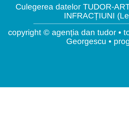
Culegerea datelor TUDOR-ART.
INFRACȚIUNI (Leg
copyright © agenția dan tudor • t
Georgescu • pr