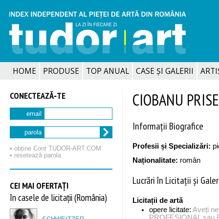
HOME
PRODUSE
TOP ANUAL
CASE ȘI GALERII
ARTIȘ
CONECTEAZĂ‑TE
CIOBANU PRISEC
email
Informații Biografice
parola
Profesii și Specializări:
pi
• obține Cont TUDOR‑ART.COM
• resetează parola
Naționalitate:
român
Lucrări în Licitații și Galer
CEI MAI OFERTAȚI
în casele de licitații (România)
Licitații de artă
opere licitate:
Aveți n
PROFESIONAL sau EX