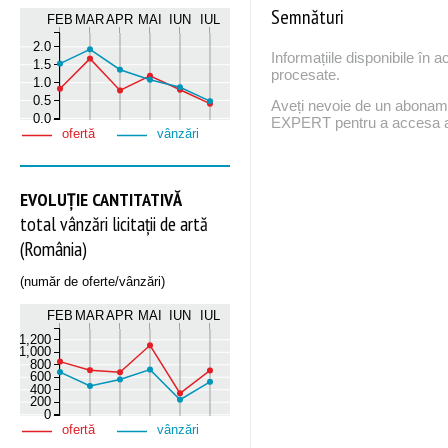
Semnături
FEB
MAR
APR
MAI
IUN
IUL
2.0
Informațiile disponibile în 
1.5
procesate.
1.0
0.5
Aveți nevoie de un abona
0.0
EXPERT pentru a accesa ac
ofertă
vânzări
EVOLUȚIE CANTITATIVĂ
total vânzări licitații de artă
(România)
(număr de oferte/vânzări)
FEB
MAR
APR
MAI
IUN
IUL
1,200
1,000
800
600
400
200
0
ofertă
vânzări