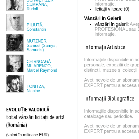
SCHWEITZER
informație.
CUMPĂNA,
Rudolf
licitații viitoare (0)
Vânzări în Galerii
vânzări în galerii:
Aveț
PILIUȚĂ,
PROFESIONAL sau EX
Constantin
informație.
MÜTZNER,
Informații Artistice
Samuel (Samys,
Samuels)
Informațiile disponibile în a
CHIRNOAGĂ
personale, expoziții de grup
MILARENCO,
distincții, muzee și colecții
Marcel Raymond
Aveți nevoie de un abona
EXPERT pentru a accesa ac
TONITZA,
Nicolae
Informații Bibliografice
EVOLUȚIE VALORICĂ
Informațiile disponibile în a
total vânzări licitații de artă
cataloage sau periodice.
(România)
Aveți nevoie de un abona
EXPERT pentru a accesa ac
(valori în milioane EUR)