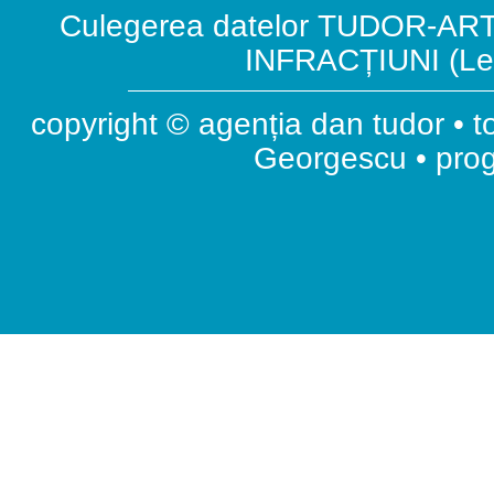
Culegerea datelor TUDOR-ART.
INFRACȚIUNI (Leg
copyright © agenția dan tudor • t
Georgescu • pr