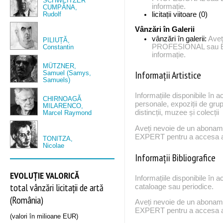
SCHWEITZER
informație.
CUMPĂNA,
Rudolf
licitații viitoare (0)
Vânzări în Galerii
vânzări în galerii:
Aveț
PILIUȚĂ,
PROFESIONAL sau EX
Constantin
informație.
MÜTZNER,
Informații Artistice
Samuel (Samys,
Samuels)
Informațiile disponibile în a
CHIRNOAGĂ
personale, expoziții de grup
MILARENCO,
distincții, muzee și colecții
Marcel Raymond
Aveți nevoie de un abona
EXPERT pentru a accesa ac
TONITZA,
Nicolae
Informații Bibliografice
EVOLUȚIE VALORICĂ
Informațiile disponibile în a
total vânzări licitații de artă
cataloage sau periodice.
(România)
Aveți nevoie de un abona
EXPERT pentru a accesa ac
(valori în milioane EUR)