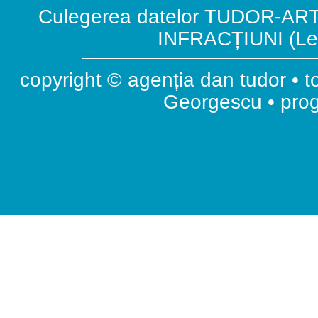
Culegerea datelor TUDOR-ART.
INFRACȚIUNI (Leg
copyright © agenția dan tudor • t
Georgescu • pr