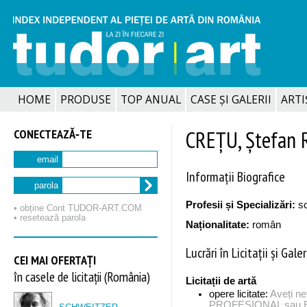
HOME
PRODUSE
TOP ANUAL
CASE ȘI GALERII
ARTIȘ
CONECTEAZĂ‑TE
CREȚU, Ștefan 
email
Informații Biografice
parola
Profesii și Specializări:
sc
• obține Cont TUDOR‑ART.COM
• resetează parola
Naționalitate:
român
Lucrări în Licitații și Galer
CEI MAI OFERTAȚI
în casele de licitații (România)
Licitații de artă
opere licitate:
Aveți n
PROFESIONAL sau EX