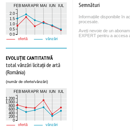
Semnături
FEB
MAR
APR
MAI
IUN
IUL
2.0
Informațiile disponibile în 
1.5
procesate.
1.0
0.5
Aveți nevoie de un abona
0.0
EXPERT pentru a accesa ac
ofertă
vânzări
EVOLUȚIE CANTITATIVĂ
total vânzări licitații de artă
(România)
(număr de oferte/vânzări)
FEB
MAR
APR
MAI
IUN
IUL
1,200
1,000
800
600
400
200
0
ofertă
vânzări