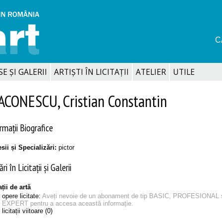
C
SE ȘI GALERII
ARTIȘTI ÎN LICITAȚII
ATELIER
UTILE
ACONESCU, Cristian Constantin
rmații Biografice
sii și Specializări:
pictor
ri în Licitații și Galerii
ații de artă
opere licitate:
Aveți nevoie de un abonament de tip BASIC, PROFESIONAL 
EXPERT pentru a accesa această informație.
licitații viitoare (0)