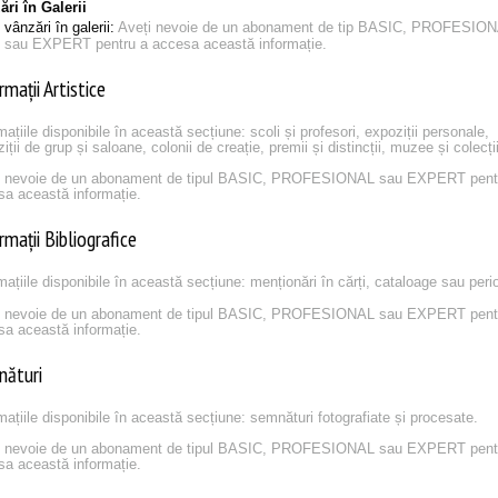
ri în Galerii
vânzări în galerii:
Aveți nevoie de un abonament de tip BASIC, PROFESIO
sau EXPERT pentru a accesa această informație.
rmații Artistice
mațiile disponibile în această secțiune: scoli și profesori, expoziții personale,
iții de grup și saloane, colonii de creație, premii și distincții, muzee și colecți
i nevoie de un abonament de tipul BASIC, PROFESIONAL sau EXPERT pent
sa această informație.
rmații Bibliografice
mațiile disponibile în această secțiune: menționări în cărți, cataloage sau peri
i nevoie de un abonament de tipul BASIC, PROFESIONAL sau EXPERT pent
sa această informație.
nături
mațiile disponibile în această secțiune: semnături fotografiate și procesate.
i nevoie de un abonament de tipul BASIC, PROFESIONAL sau EXPERT pent
sa această informație.