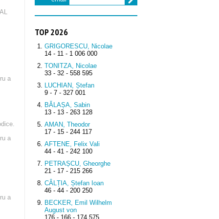
NAL
TOP 2026
GRIGORESCU, Nicolae
14 - 11 - 1 006 000
i
TONITZA, Nicolae
33 - 32 - 558 595
ru a
LUCHIAN, Ștefan
9 - 7 - 327 001
BĂLAȘA, Sabin
13 - 13 - 263 128
odice.
AMAN, Theodor
17 - 15 - 244 117
ru a
AFTENE, Felix Vali
44 - 41 - 242 100
PETRAȘCU, Gheorghe
21 - 17 - 215 266
CÂLȚIA, Ștefan Ioan
46 - 44 - 200 250
ru a
BECKER, Emil Wilhelm
August von
176 - 166 - 174 575