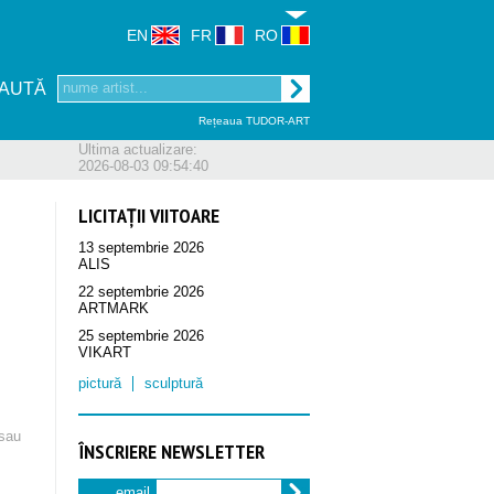
EN
FR
RO
AUTĂ
Rețeaua TUDOR-ART
Ultima actualizare:
2026-08-03 09:54:40
LICITAȚII VIITOARE
13 septembrie 2026
ALIS
22 septembrie 2026
ARTMARK
25 septembrie 2026
VIKART
pictură
sculptură
sau
ÎNSCRIERE NEWSLETTER
email