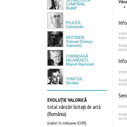
SCHWEITZER
Vânză
CUMPĂNA,
Rudolf
Info
PILIUȚĂ,
Constantin
Infor
MÜTZNER,
expoz
Samuel (Samys,
Samuels)
Aveț
acce
CHIRNOAGĂ
Info
MILARENCO,
Marcel Raymond
Infor
TONITZA,
Aveț
Nicolae
acce
Sem
EVOLUȚIE VALORICĂ
total vânzări licitații de artă
Infor
(România)
Aveț
acce
(valori în milioane EUR)