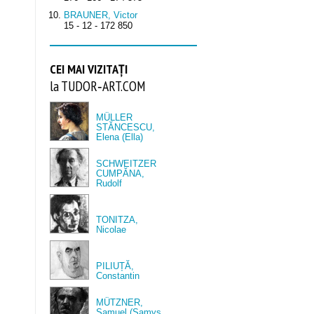
BRAUNER, Victor
15 - 12 - 172 850
CEI MAI VIZITAȚI
la TUDOR‑ART.COM
MÜLLER
STĂNCESCU,
Elena (Ella)
SCHWEITZER
CUMPĂNA,
Rudolf
TONITZA,
Nicolae
PILIUȚĂ,
Constantin
MÜTZNER,
Samuel (Samys,