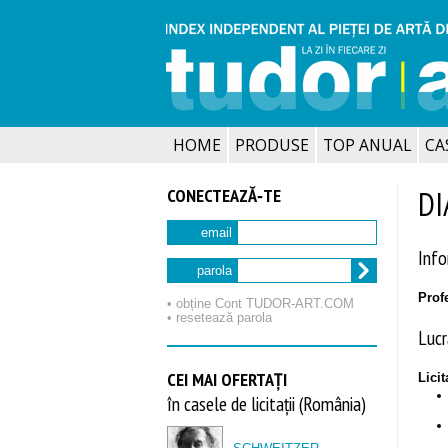
HOME
PRODUSE
TOP ANUAL
CA
CONECTEAZĂ‑TE
DI
email
Info
parola
Profe
• obține Cont TUDOR‑ART.COM
• resetează parola
Lucră
CEI MAI OFERTAȚI
Licit
în casele de licitații (România)