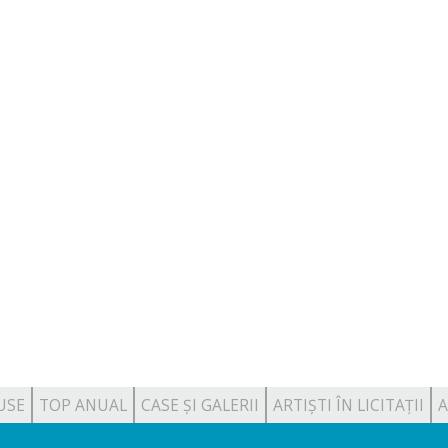
USE
TOP ANUAL
CASE ȘI GALERII
ARTIȘTI ÎN LICITAȚII
A