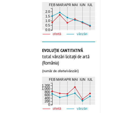
FEB
MAR
APR
MAI
IUN
IUL
2.0
1.5
1.0
0.5
0.0
ofertă
vânzări
EVOLUȚIE CANTITATIVĂ
total vânzări licitații de artă
(România)
(număr de oferte/vânzări)
FEB
MAR
APR
MAI
IUN
IUL
1,200
1,000
800
600
400
200
0
ofertă
vânzări