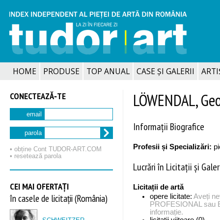
HOME
PRODUSE
TOP ANUAL
CASE ȘI GALERII
ARTIȘ
CONECTEAZĂ‑TE
LÖWENDAL, Geor
email
Informații Biografice
parola
Profesii și Specializări:
pi
• obține Cont TUDOR‑ART.COM
• resetează parola
Lucrări în Licitații și Galer
CEI MAI OFERTAȚI
Licitații de artă
în casele de licitații (România)
opere licitate:
Aveți n
PROFESIONAL sau EX
informație.
licitații viitoare (0)