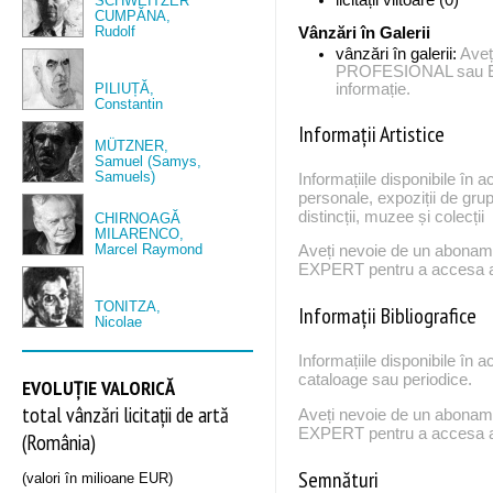
SCHWEITZER
CUMPĂNA,
Rudolf
Vânzări în Galerii
vânzări în galerii:
Aveț
PROFESIONAL sau EX
PILIUȚĂ,
informație.
Constantin
Informații Artistice
MÜTZNER,
Samuel (Samys,
Samuels)
Informațiile disponibile în a
personale, expoziții de grup
distincții, muzee și colecții
CHIRNOAGĂ
MILARENCO,
Marcel Raymond
Aveți nevoie de un abona
EXPERT pentru a accesa ac
TONITZA,
Informații Bibliografice
Nicolae
Informațiile disponibile în a
cataloage sau periodice.
EVOLUȚIE VALORICĂ
total vânzări licitații de artă
Aveți nevoie de un abona
EXPERT pentru a accesa ac
(România)
Semnături
(valori în milioane EUR)