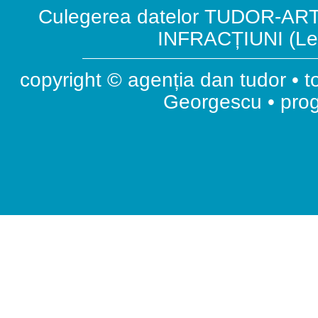
Culegerea datelor TUDOR-ART.
INFRACȚIUNI (Leg
copyright © agenția dan tudor • t
Georgescu • pr