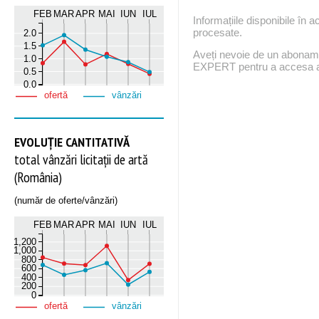
FEB
MAR
APR
MAI
IUN
IUL
Informațiile disponibile în 
procesate.
2.0
1.5
Aveți nevoie de un abona
1.0
EXPERT pentru a accesa ac
0.5
0.0
ofertă
vânzări
EVOLUȚIE CANTITATIVĂ
total vânzări licitații de artă
(România)
(număr de oferte/vânzări)
FEB
MAR
APR
MAI
IUN
IUL
1,200
1,000
800
600
400
200
0
ofertă
vânzări