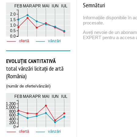
Semnături
FEB
MAR
APR
MAI
IUN
IUL
2.0
Informațiile disponibile în 
1.5
procesate.
1.0
0.5
Aveți nevoie de un abona
0.0
EXPERT pentru a accesa ac
ofertă
vânzări
EVOLUȚIE CANTITATIVĂ
total vânzări licitații de artă
(România)
(număr de oferte/vânzări)
FEB
MAR
APR
MAI
IUN
IUL
1,200
1,000
800
600
400
200
0
ofertă
vânzări