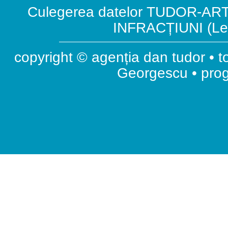
Culegerea datelor TUDOR-ART.
INFRACȚIUNI (Leg
copyright © agenția dan tudor • t
Georgescu • pr