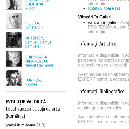
SCHWEITZER
informație.
CUMPĂNA,
Rudolf
licitații viitoare (1)
Vânzări în Galerii
vânzări în galerii:
Aveț
PILIUȚĂ,
PROFESIONAL sau EX
Constantin
informație.
MÜTZNER,
Informații Artistice
Samuel (Samys,
Samuels)
Informațiile disponibile în a
CHIRNOAGĂ
personale, expoziții de grup
MILARENCO,
distincții, muzee și colecții
Marcel Raymond
Aveți nevoie de un abona
EXPERT pentru a accesa ac
TONITZA,
Nicolae
Informații Bibliografice
EVOLUȚIE VALORICĂ
Informațiile disponibile în a
total vânzări licitații de artă
cataloage sau periodice.
(România)
Aveți nevoie de un abona
EXPERT pentru a accesa ac
(valori în milioane EUR)