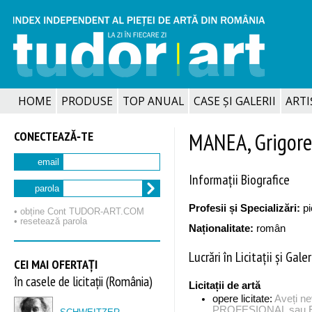
HOME
PRODUSE
TOP ANUAL
CASE ȘI GALERII
ARTIȘ
CONECTEAZĂ‑TE
MANEA, Grigore
email
Informații Biografice
parola
Profesii și Specializări:
pi
• obține Cont TUDOR‑ART.COM
• resetează parola
Naționalitate:
român
Lucrări în Licitații și Galer
CEI MAI OFERTAȚI
în casele de licitații (România)
Licitații de artă
opere licitate:
Aveți n
PROFESIONAL sau EX