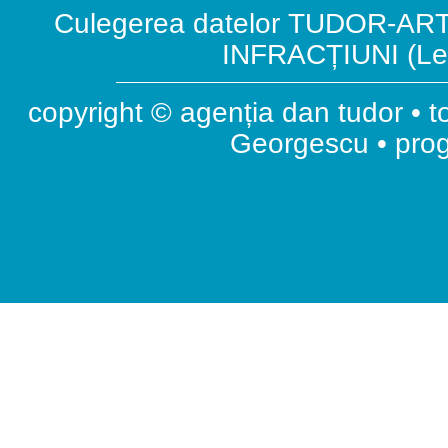
Culegerea datelor TUDOR-ART.
INFRACȚIUNI (Leg
copyright © agenția dan tudor • t
Georgescu • pr