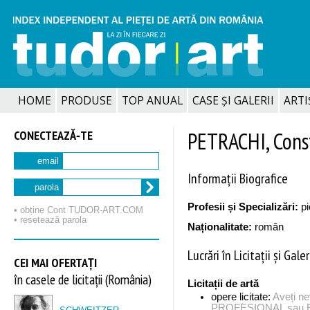
HOME
PRODUSE
TOP ANUAL
CASE ȘI GALERII
ARTIȘ
CONECTEAZĂ‑TE
PETRACHI, Const
email
Informații Biografice
parola
Profesii și Specializări:
pi
• obține Cont TUDOR‑ART.COM
• resetează parola
Naționalitate:
român
Lucrări în Licitații și Galer
CEI MAI OFERTAȚI
în casele de licitații (România)
Licitații de artă
opere licitate:
Aveți n
PROFESIONAL sau EX