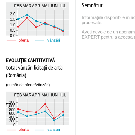
Semnături
FEB
MAR
APR
MAI
IUN
IUL
2.0
Informațiile disponibile în 
1.5
procesate.
1.0
0.5
Aveți nevoie de un abona
0.0
EXPERT pentru a accesa ac
ofertă
vânzări
EVOLUȚIE CANTITATIVĂ
total vânzări licitații de artă
(România)
(număr de oferte/vânzări)
FEB
MAR
APR
MAI
IUN
IUL
1,200
1,000
800
600
400
200
0
ofertă
vânzări