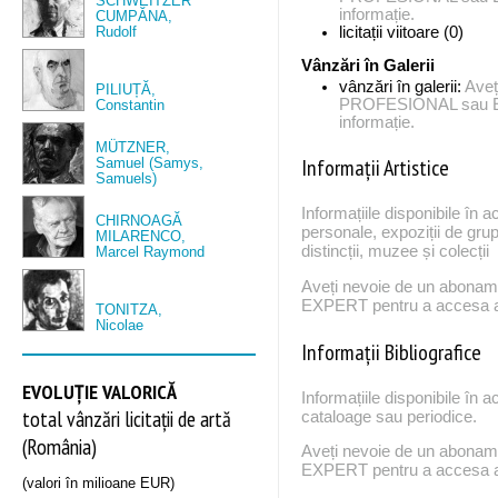
SCHWEITZER
informație.
CUMPĂNA,
Rudolf
licitații viitoare (0)
Vânzări în Galerii
vânzări în galerii:
Aveț
PILIUȚĂ,
PROFESIONAL sau EX
Constantin
informație.
MÜTZNER,
Informații Artistice
Samuel (Samys,
Samuels)
Informațiile disponibile în a
CHIRNOAGĂ
personale, expoziții de grup
MILARENCO,
distincții, muzee și colecții
Marcel Raymond
Aveți nevoie de un abona
EXPERT pentru a accesa ac
TONITZA,
Nicolae
Informații Bibliografice
EVOLUȚIE VALORICĂ
Informațiile disponibile în a
total vânzări licitații de artă
cataloage sau periodice.
(România)
Aveți nevoie de un abona
EXPERT pentru a accesa ac
(valori în milioane EUR)