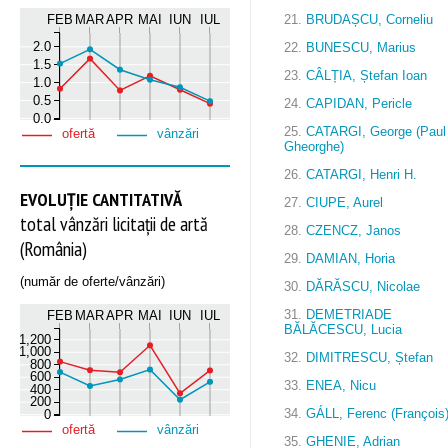
21.
BRUDAȘCU, Corneliu
FEB
MAR
APR
MAI
IUN
IUL
2.0
22.
BUNESCU, Marius
1.5
23.
CÂLȚIA, Ștefan Ioan
1.0
0.5
24.
CAPIDAN, Pericle
0.0
25.
CATARGI, George (Paul
ofertă
vânzări
Gheorghe)
26.
CATARGI, Henri H.
EVOLUȚIE CANTITATIVĂ
27.
CIUPE, Aurel
total vânzări licitații de artă
28.
CZENCZ, Janos
(România)
29.
DAMIAN, Horia
(număr de oferte/vânzări)
30.
DĂRĂSCU, Nicolae
31.
DEMETRIADE
FEB
MAR
APR
MAI
IUN
IUL
BĂLĂCESCU, Lucia
1,200
1,000
32.
DIMITRESCU, Ștefan
800
600
33.
ENEA, Nicu
400
200
34.
GÁLL, Ferenc (François
0
ofertă
vânzări
35.
GHENIE, Adrian