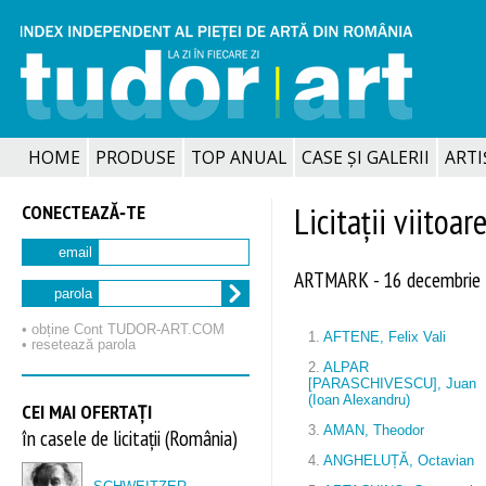
HOME
PRODUSE
TOP ANUAL
CASE ȘI GALERII
ARTIȘ
CONECTEAZĂ‑TE
Licitații viitoar
email
ARTMARK - 16 decembrie
parola
• obține Cont TUDOR‑ART.COM
1.
AFTENE, Felix Vali
• resetează parola
2.
ALPAR
[PARASCHIVESCU], Juan
(Ioan Alexandru)
CEI MAI OFERTAȚI
3.
AMAN, Theodor
în casele de licitații (România)
4.
ANGHELUȚĂ, Octavian