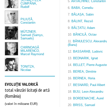
SCHWEITZER
5.
ARTACHINO, Constantin
CUMPĂNA,
Rudolf
6.
BABA, Corneliu
7.
BĂLAȘA, Sabin
PILIUȚĂ,
8.
BÁLINT, Rezső
Constantin
9.
BĂLȚATU, Adam
MÜTZNER,
10.
BĂNCILĂ, Octav
Samuel (Samys,
Samuels)
11.
BĂNULESCU, Alexandr
(Banu)
CHIRNOAGĂ
MILARENCO,
12.
BASSARAB, Ludovic
Marcel Raymond
13.
BEDNARIK, Ignat
14.
BELLET, Pierre Auguste
TONITZA,
Nicolae
15.
BEREA, Dimitrie
16.
BERNEA, Horia
EVOLUȚIE VALORICĂ
17.
BESNARD, Paul Albert
total vânzări licitații de artă
18.
BIJU, Leon Alexandru
(România)
19.
BORDENACHE, Aurel
(valori în milioane EUR)
20.
BRISS, Samuel